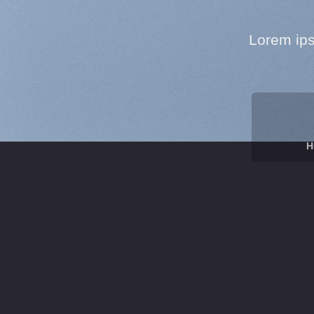
Lorem ips
H