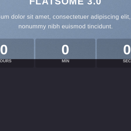
FLATSOME 3.0
um dolor sit amet, consectetuer adipiscing elit
nonummy nibh euismod tincidunt.
0
0
0
OURS
MIN
SEC