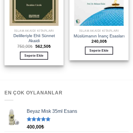
İSLAM AKAIDI KITAPLARI
İSLAM AKAIDI KITAPLARI
Delilleriyle Ehli Sünnet
Müslümanın İnanç Esasları
Akaidi
240,00
₺
Orijinal
Şu
750,00
₺
562,50
₺
fiyat:
andaki
Sepete Ekle
750,00₺.
fiyat:
Sepete Ekle
562,50₺.
EN ÇOK OYLANANLAR
Beyaz Misk 35ml Esans
5 üzerinden
400,00
₺
5.00
oy