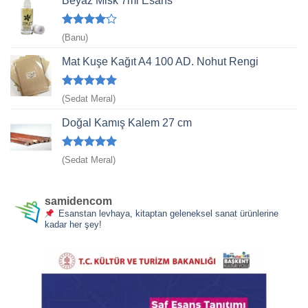
Beyaz Misk 7ml Esans
5
(Banu)
üzerinden
4
oy aldı
Mat Kuşe Kağıt A4 100 AD. Nohut Rengi
5 üzerinden
(Sedat Meral)
5
oy aldı
Doğal Kamış Kalem 27 cm
5 üzerinden
(Sedat Meral)
5
oy aldı
samidencom
Esanstan levhaya, kitaptan geleneksel sanat ürünlerine
kadar her şey!