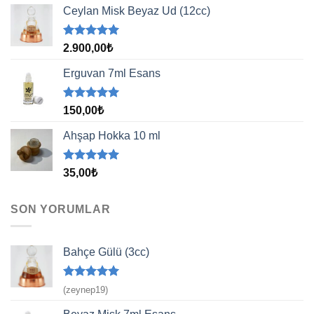
aldı
Ceylan Misk Beyaz Ud (12cc)
5 üzerinden
2.900,00
₺
5.00
oy
aldı
Erguvan 7ml Esans
5 üzerinden
150,00
₺
5.00
oy
aldı
Ahşap Hokka 10 ml
5 üzerinden
35,00
₺
5.00
oy
aldı
SON YORUMLAR
Bahçe Gülü (3cc)
5 üzerinden
(zeynep19)
5
oy aldı