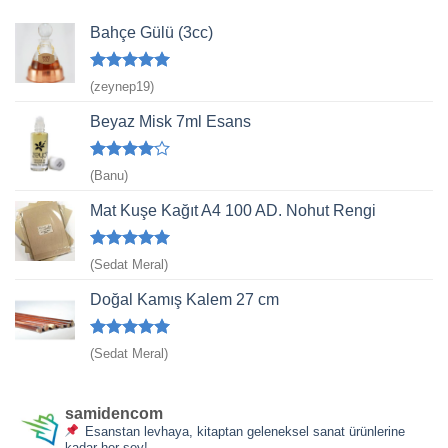
Bahçe Gülü (3cc)
5 üzerinden
(zeynep19)
5
oy aldı
Beyaz Misk 7ml Esans
5
(Banu)
üzerinden
4
oy aldı
Mat Kuşe Kağıt A4 100 AD. Nohut Rengi
5 üzerinden
(Sedat Meral)
5
oy aldı
Doğal Kamış Kalem 27 cm
5 üzerinden
(Sedat Meral)
5
oy aldı
samidencom
Esanstan levhaya, kitaptan geleneksel sanat ürünlerine
kadar her şey!