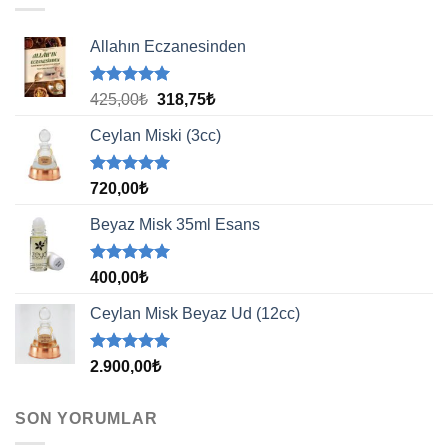
Allahın Eczanesinden
5 üzerinden
Orijinal
Şu
425,00
₺
318,75
₺
5.00
oy
fiyat:
andaki
aldı
Ceylan Miski (3cc)
425,00₺.
fiyat:
318,75₺.
5 üzerinden
720,00
₺
5.00
oy
aldı
Beyaz Misk 35ml Esans
5 üzerinden
400,00
₺
5.00
oy
aldı
Ceylan Misk Beyaz Ud (12cc)
5 üzerinden
2.900,00
₺
5.00
oy
aldı
SON YORUMLAR