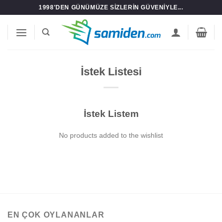
İçeriğe
1998'DEN GÜNÜMÜZE SIZLERIN GÜVENIYLE...
atla
İstek Listesi
İstek Listem
No products added to the wishlist
EN ÇOK OYLANANLAR