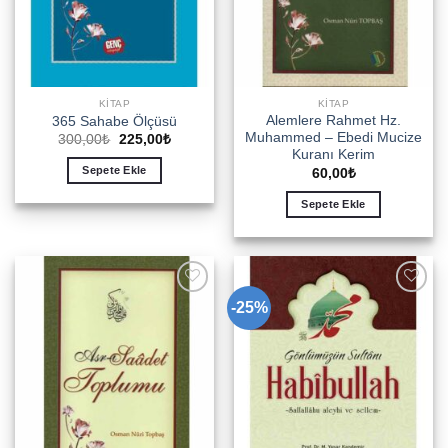
KITAP
KITAP
Alemlere Rahmet Hz.
365 Sahabe Ölçüsü
Muhammed – Ebedi Mucize
Orijinal
Şu
300,00
₺
225,00
₺
fiyat:
andaki
Kuranı Kerim
300,00₺.
fiyat:
Sepete Ekle
60,00
₺
225,00₺.
Sepete Ekle
-25%
Add to
Add to
wishlist
wishlist