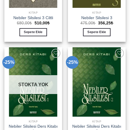
KITAP
KITAP
Nebiler Silsilesi 3 Ciltli
Nebiler Silsilesi 3
Orijinal
Şu
Orijinal
Şu
680,00
₺
510,00
₺
475,00
₺
356,25
₺
fiyat:
andaki
fiyat:
andaki
680,00₺.
fiyat:
475,00₺.
fiyat:
Sepete Ekle
Sepete Ekle
510,00₺.
356,25₺.
-25%
-25%
Add to
Add to
wishlist
wishlist
STOKTA YOK
KITAP
KITAP
Nebiler Silsilesi Ders Kitabı
Nebiler Silsilesi Ders Kitabı