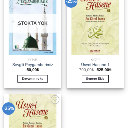
-25%
Add to
Add to
wishlist
wishlist
STOKTA YOK
KITAP
KITAP
Sevgili Peygamberimiz
Üsvei Hasene 1
Orijinal
Şu
50,00
₺
700,00
₺
525,00
₺
fiyat:
andaki
700,00₺.
fiyat:
Devamını oku
Sepete Ekle
525,00₺.
-25%
Add to
wishlist