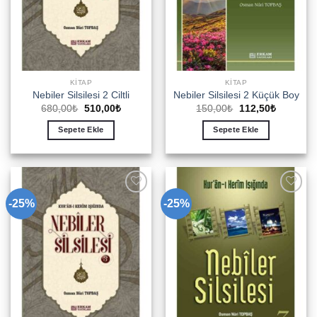
KITAP
KITAP
Nebiler Silsilesi 2 Ciltli
Nebiler Silsilesi 2 Küçük Boy
Orijinal
Şu
Orijinal
Şu
680,00
₺
510,00
₺
150,00
₺
112,50
₺
fiyat:
andaki
fiyat:
andaki
680,00₺.
fiyat:
150,00₺.
fiyat:
Sepete Ekle
Sepete Ekle
510,00₺.
112,50₺.
-25%
-25%
Add to
Add to
wishlist
wishlist