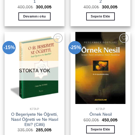
1
2
Orijinal
Şu
Orijinal
Şu
400,00
₺
300,00
₺
400,00
₺
300,00
₺
fiyat:
andaki
fiyat:
andaki
400,00₺.
fiyat:
400,00₺.
fiyat:
Devamını oku
Sepete Ekle
300,00₺.
300,00₺.
-15%
-25%
Add to
Add to
wishlist
wishlist
STOKTA YOK
KITAP
KITAP
O Beşeriyete Ne Öğretti,
Örnek Nesil
Nasıl Öğretti ve Ne Hasıl
Orijinal
Şu
600,00
₺
450,00
₺
fiyat:
andaki
Etti? (Ciltli)
600,00₺.
fiyat:
Sepete Ekle
Orijinal
Şu
335,00
₺
285,00
₺
450,00₺.
fiyat:
andaki