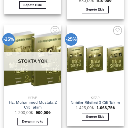
Orijinal
Şu
680,00
₺
510,00
₺
200,00₺.
fiyat:
fiyat:
andaki
Sepete Ekle
150,00₺.
680,00₺.
fiyat:
Sepete Ekle
510,00₺.
-25%
-25%
Add to
Add to
wishlist
wishlist
STOKTA YOK
KITAP
KITAP
Hz. Muhammed Mustafa 2
Nebiler Silsilesi 3 Cilt Takım
Cilt Takım
Orijinal
Şu
1.425,00
₺
1.068,75
₺
fiyat:
andaki
Orijinal
Şu
1.200,00
₺
900,00
₺
1.425,00₺.
fiyat:
fiyat:
andaki
Sepete Ekle
1.068,
1.200,00₺.
fiyat:
Devamını oku
900,00₺.