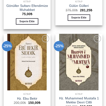
KITAP
KITAP
Gönüller Sultanı Efendimize
Gülün Gülleri
Muhabbet
Orijinal
Şu
375,00
₺
281,25
₺
fiyat:
andaki
75,00
₺
375,00₺.
fiyat:
Sepete Ekle
281,25₺.
Sepete Ekle
-25%
-25%
Add to
Add to
wishlist
wishlist
KITAP
KITAP
Hz. Muhammed Mustafa 1
Hz. Ebu Bekir
Mekke Devri Ciltli
Orijinal
Şu
200,00
₺
150,00
₺
fiyat:
andaki