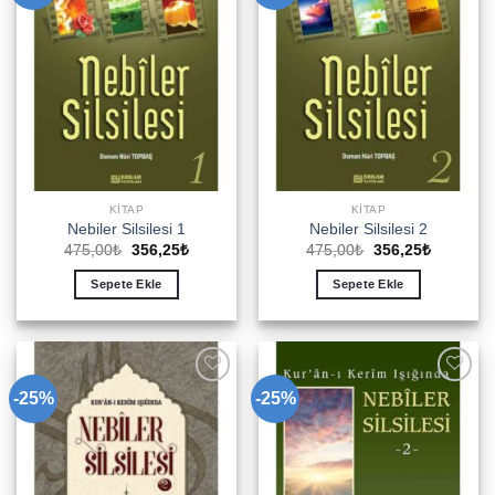
KITAP
KITAP
Nebiler Silsilesi 1
Nebiler Silsilesi 2
Orijinal
Şu
Orijinal
Şu
475,00
₺
356,25
₺
475,00
₺
356,25
₺
fiyat:
andaki
fiyat:
andaki
475,00₺.
fiyat:
475,00₺.
fiyat:
Sepete Ekle
Sepete Ekle
356,25₺.
356,25₺.
-25%
-25%
Add to
Add to
wishlist
wishlist