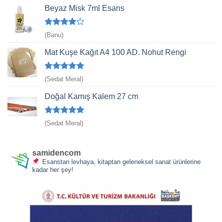
Beyaz Misk 7ml Esans
5
(Banu)
üzerinden
4
oy aldı
Mat Kuşe Kağıt A4 100 AD. Nohut Rengi
5 üzerinden
(Sedat Meral)
5
oy aldı
Doğal Kamış Kalem 27 cm
5 üzerinden
(Sedat Meral)
5
oy aldı
samidencom
Esanstan levhaya, kitaptan geleneksel sanat ürünlerine
kadar her şey!