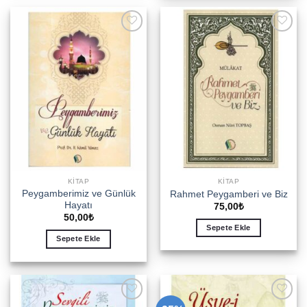
Add to
Add to
wishlist
wishlist
KITAP
KITAP
Peygamberimiz ve Günlük
Rahmet Peygamberi ve Biz
Hayatı
75,00
₺
50,00
₺
Sepete Ekle
Sepete Ekle