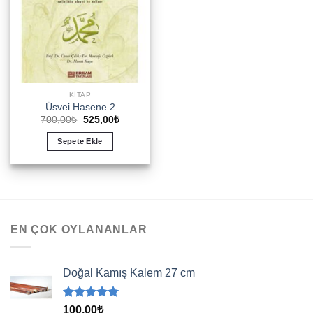
KITAP
Üsvei Hasene 2
Orijinal
Şu
700,00
₺
525,00
₺
fiyat:
andaki
700,00₺.
fiyat:
Sepete Ekle
525,00₺.
EN ÇOK OYLANANLAR
Doğal Kamış Kalem 27 cm
5 üzerinden
100,00
₺