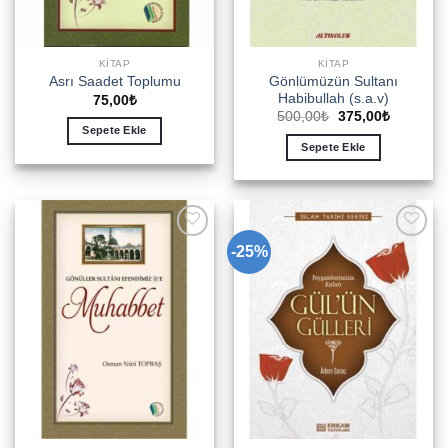
KITAP
KITAP
Gönlümüzün Sultanı
Asrı Saadet Toplumu
Habibullah (s.a.v)
75,00
₺
Orijinal
Şu
500,00
₺
375,00
₺
fiyat:
andaki
Sepete Ekle
500,00₺.
fiyat:
Sepete Ekle
375,00₺.
-25%
Add to
Add to
wishlist
wishlist