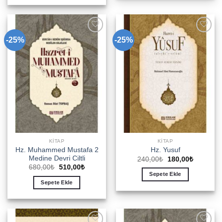
-25%
-25%
Add to
Add to
wishlist
wishlist
KITAP
KITAP
Hz. Muhammed Mustafa 2
Hz. Yusuf
Medine Devri Ciltli
Orijinal
Şu
240,00
₺
180,00
₺
fiyat:
andaki
Orijinal
Şu
680,00
₺
510,00
₺
240,00₺.
fiyat:
fiyat:
andaki
Sepete Ekle
180,00₺.
680,00₺.
fiyat:
Sepete Ekle
510,00₺.