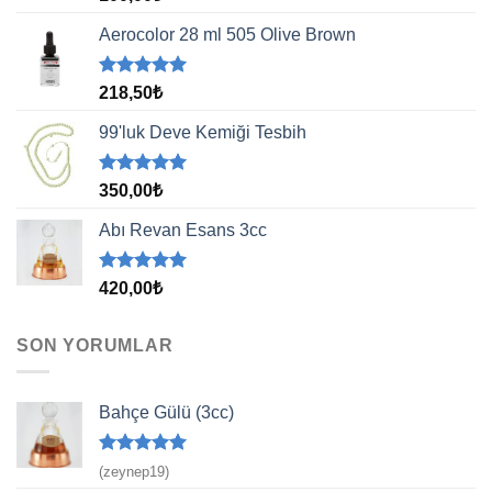
5.00
oy
aldı
Aerocolor 28 ml 505 Olive Brown
5 üzerinden
218,50
₺
5.00
oy
aldı
99'luk Deve Kemiği Tesbih
5 üzerinden
350,00
₺
5.00
oy
aldı
Abı Revan Esans 3cc
5 üzerinden
420,00
₺
5.00
oy
aldı
SON YORUMLAR
Bahçe Gülü (3cc)
5 üzerinden
(zeynep19)
5
oy aldı