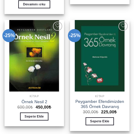
335,00₺.
fiyat:
Devamını oku
285,00₺.
-25%
-25%
Add to
Add to
wishlist
wishlist
KITAP
KITAP
Peygamber Efendimizden
Örnek Nesil 2
365 Örnek Davranış
Orijinal
Şu
600,00
₺
450,00
₺
fiyat:
andaki
Orijinal
Şu
300,00
₺
225,00
₺
600,00₺.
fiyat:
fiyat:
andaki
Sepete Ekle
450,00₺.
300,00₺.
fiyat:
Sepete Ekle
225,00₺.