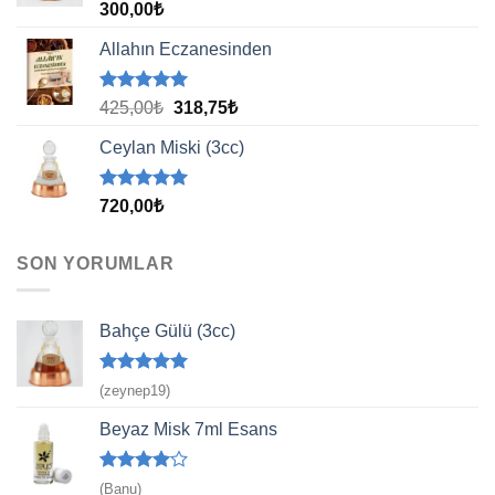
5 üzerinden
300,00
₺
5.00
oy
aldı
Allahın Eczanesinden
5 üzerinden
Orijinal
Şu
425,00
₺
318,75
₺
5.00
oy
fiyat:
andaki
aldı
Ceylan Miski (3cc)
425,00₺.
fiyat:
318,75₺.
5 üzerinden
720,00
₺
5.00
oy
aldı
SON YORUMLAR
Bahçe Gülü (3cc)
5 üzerinden
(zeynep19)
5
oy aldı
Beyaz Misk 7ml Esans
5
(Banu)