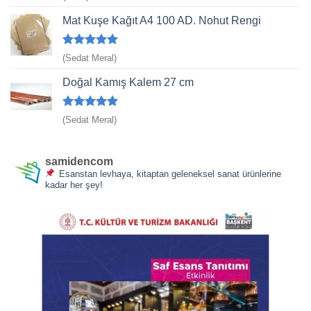
üzerinden
4
oy aldı
Mat Kuşe Kağıt A4 100 AD. Nohut Rengi
5 üzerinden
(Sedat Meral)
5
oy aldı
Doğal Kamış Kalem 27 cm
5 üzerinden
(Sedat Meral)
5
oy aldı
samidencom
Esanstan levhaya, kitaptan geleneksel sanat ürünlerine
kadar her şey!