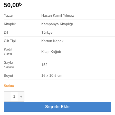
50,00
₺
Yazar
:
Hasan Kamil Yılmaz
Kitaplık
:
Kampanya Kitaplığı
Dil
:
Türkçe
Cilt Tipi
:
Karton Kapak
Kağıt
:
Kitap Kağıdı
Cinsi
Sayfa
:
152
Sayısı
Boyut
:
16 x 10,5 cm
Stokta
Peygamberimiz ve Günlük Hayatı adet
Sepete Ekle