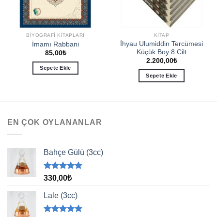
BIYOGRAFI KITAPLARI
KITAP
İhyau Ulumiddin Tercümesi
İmamı Rabbani
Küçük Boy 8 Cilt
85,00
₺
2.200,00
₺
Sepete Ekle
Sepete Ekle
EN ÇOK OYLANANLAR
Bahçe Gülü (3cc)
5 üzerinden
330,00
₺
5.00
oy
aldı
Lale (3cc)