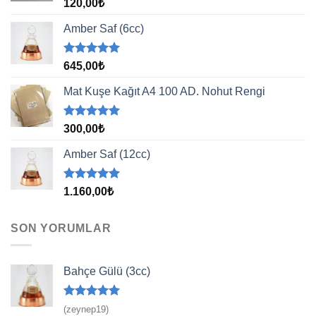
5 üzerinden
120,00
₺
5.00
oy
aldı
Amber Saf (6cc)
5 üzerinden
645,00
₺
5.00
oy
aldı
Mat Kuşe Kağıt A4 100 AD. Nohut Rengi
5 üzerinden
300,00
₺
5.00
oy
aldı
Amber Saf (12cc)
5 üzerinden
1.160,00
₺
5.00
oy
aldı
SON YORUMLAR
Bahçe Gülü (3cc)
5 üzerinden
(zeynep19)