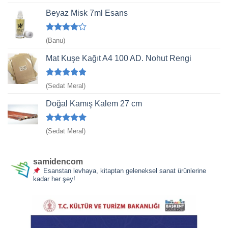
5
oy aldı
Beyaz Misk 7ml Esans
5
(Banu)
üzerinden
4
oy aldı
Mat Kuşe Kağıt A4 100 AD. Nohut Rengi
5 üzerinden
(Sedat Meral)
5
oy aldı
Doğal Kamış Kalem 27 cm
5 üzerinden
(Sedat Meral)
5
oy aldı
samidencom
Esanstan levhaya, kitaptan geleneksel sanat ürünlerine
kadar her şey!