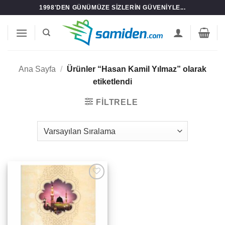
İçeriğe
1998'DEN GÜNÜMÜZE SIZLERIN GÜVENIYLE...
atla
Ana Sayfa
/
Ürünler “Hasan Kamil Yılmaz” olarak
etiketlendi
FILTRELE
Add to
wishlist