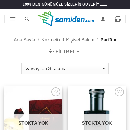
İçeriğe
1998'DEN GÜNÜMÜZE SIZLERIN GÜVENIYLE...
atla
Ana Sayfa
/
Kozmetik & Kişisel Bakım
/
Parfüm
FILTRELE
Add to
Add to
wishlist
wishlist
STOKTA YOK
STOKTA YOK