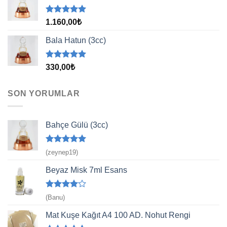
5 üzerinden
1.160,00
₺
5.00
oy
aldı
Bala Hatun (3cc)
5 üzerinden
330,00
₺
5.00
oy
aldı
SON YORUMLAR
Bahçe Gülü (3cc)
5 üzerinden
(zeynep19)
5
oy aldı
Beyaz Misk 7ml Esans
5
(Banu)
üzerinden
4
oy aldı
Mat Kuşe Kağıt A4 100 AD. Nohut Rengi