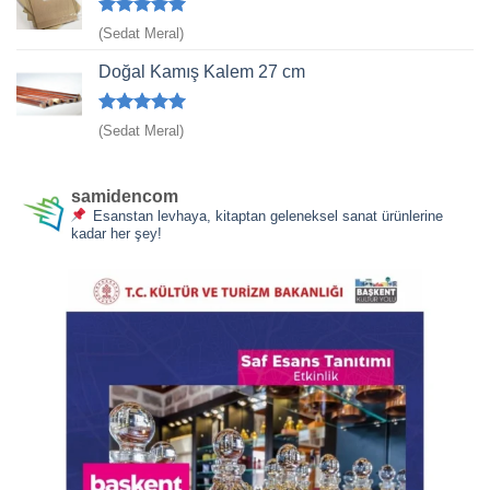
5 üzerinden
(Sedat Meral)
5
oy aldı
Doğal Kamış Kalem 27 cm
5 üzerinden
(Sedat Meral)
5
oy aldı
samidencom
Esanstan levhaya, kitaptan geleneksel sanat ürünlerine
kadar her şey!