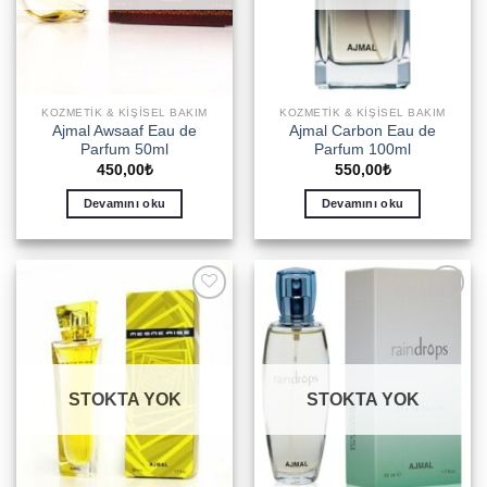
KOZMETIK & KIŞISEL BAKIM
KOZMETIK & KIŞISEL BAKIM
Ajmal Awsaaf Eau de
Ajmal Carbon Eau de
Parfum 50ml
Parfum 100ml
450,00
₺
550,00
₺
Devamını oku
Devamını oku
Add to
Add to
wishlist
wishlist
STOKTA YOK
STOKTA YOK