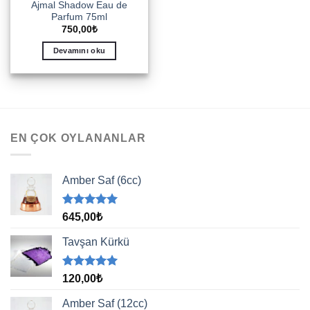
Ajmal Shadow Eau de
Parfum 75ml
750,00
₺
Devamını oku
EN ÇOK OYLANANLAR
Amber Saf (6cc)
5 üzerinden
645,00
₺
5.00
oy
aldı
Tavşan Kürkü
5 üzerinden
120,00
₺
5.00
oy
aldı
Amber Saf (12cc)