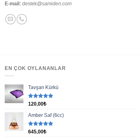
E-mail:
destek
@samiden.com
EN ÇOK OYLANANLAR
Tavşan Kürkü
5 üzerinden
120,00
₺
5.00
oy
aldı
Amber Saf (6cc)
5 üzerinden
645,00
₺
5.00
oy