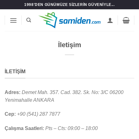
İçeriğe
1998'DEN GÜNÜMÜZE SIZLERIN GÜVENIYLE...
atla
İletişim
İLETİŞİM
Adres:
Demet Mah. 357. Cad. 382. Sk. No: 3/C 06200
Yenimahalle ANKARA
Cep:
+90 (541) 287 7877
Çalışma Saatleri:
Pts – Cts: 09:00 – 18:00