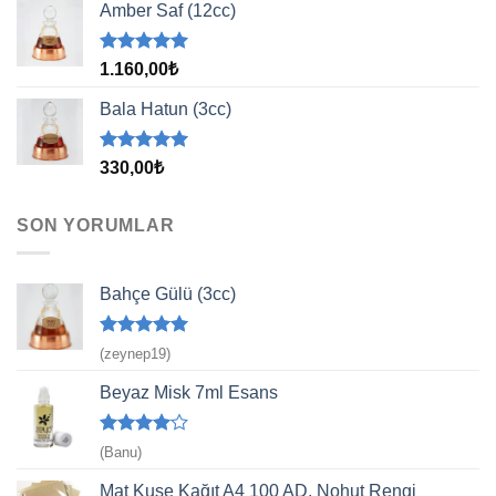
aldı
Amber Saf (12cc)
5 üzerinden
1.160,00
₺
5.00
oy
aldı
Bala Hatun (3cc)
5 üzerinden
330,00
₺
5.00
oy
aldı
SON YORUMLAR
Bahçe Gülü (3cc)
5 üzerinden
(zeynep19)
5
oy aldı
Beyaz Misk 7ml Esans
5
(Banu)
üzerinden
4
oy aldı
Mat Kuşe Kağıt A4 100 AD. Nohut Rengi