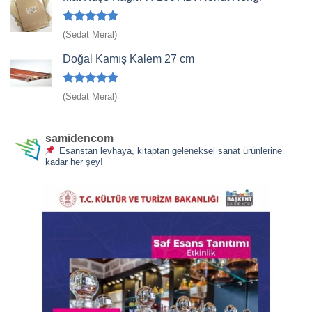
5 üzerinden
(Sedat Meral)
5
oy aldı
Doğal Kamış Kalem 27 cm
5 üzerinden
(Sedat Meral)
5
oy aldı
samidencom
Esanstan levhaya, kitaptan geleneksel sanat ürünlerine
kadar her şey!