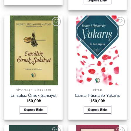
Sepete Ekle
Add to
Add to
wishlist
wishlist
BIYOGRAFI KITAPLARI
KITAP
Emsalsiz Örnek Şahsiyet
Esmai Hüsna ile Yakarış
150,00
₺
150,00
₺
Sepete Ekle
Sepete Ekle