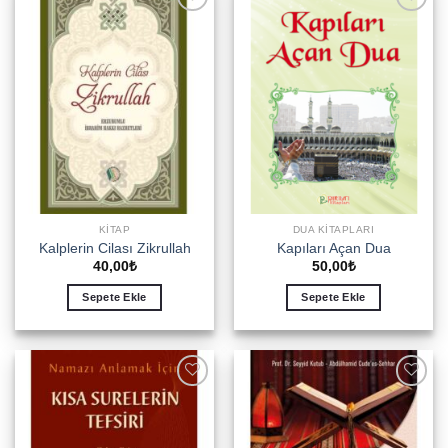
Add to
Add to
wishlist
wishlist
KITAP
DUA KITAPLARI
Kalplerin Cilası Zikrullah
Kapıları Açan Dua
40,00
₺
50,00
₺
Sepete Ekle
Sepete Ekle
Add to
Add to
wishlist
wishlist