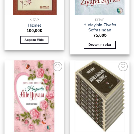
KITAP
KITAP
Hüdayinin Ziyafet
Hizmet
Sofrasından
100,00
₺
75,00
₺
Sepete Ekle
Devamını oku
Add to
Add to
wishlist
wishlist