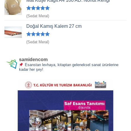
Mat Kuşe Kağıt A4 100 AD. Nohut Rengi
5 üzerinden
(Sedat Meral)
5
oy aldı
Doğal Kamış Kalem 27 cm
5 üzerinden
(Sedat Meral)
5
oy aldı
samidencom
Esanstan levhaya, kitaptan geleneksel sanat ürünlerine
kadar her şey!