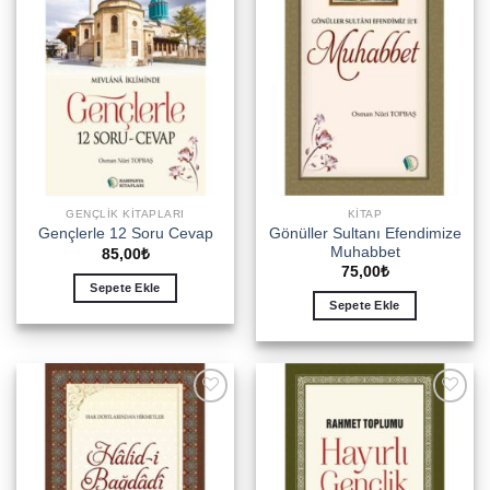
wishlist
wishlist
GENÇLIK KITAPLARI
KITAP
Gönüller Sultanı Efendimize
Gençlerle 12 Soru Cevap
Muhabbet
85,00
₺
75,00
₺
Sepete Ekle
Sepete Ekle
Add to
Add to
wishlist
wishlist