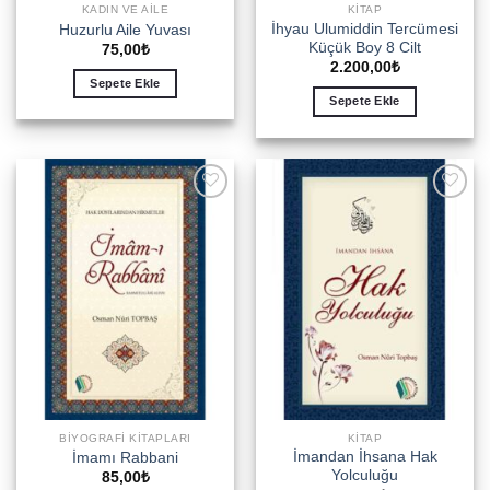
KADIN VE AILE
KITAP
İhyau Ulumiddin Tercümesi
Huzurlu Aile Yuvası
Küçük Boy 8 Cilt
75,00
₺
2.200,00
₺
Sepete Ekle
Sepete Ekle
Add to
Add to
wishlist
wishlist
BIYOGRAFI KITAPLARI
KITAP
İmandan İhsana Hak
İmamı Rabbani
Yolculuğu
85,00
₺