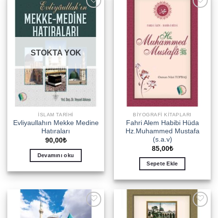
Add to
Add to
wishlist
wishlist
STOKTA YOK
İSLAM TARIHI
BIYOGRAFI KITAPLARI
Evliyaullahın Mekke Medine
Fahri Alem Habibi Hüda
Hatıraları
Hz.Muhammed Mustafa
(s.a.v)
90,00
₺
85,00
₺
Devamını oku
Sepete Ekle
Add to
Add to