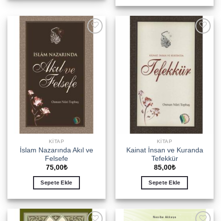
Add to
Add to
wishlist
wishlist
KITAP
KITAP
İslam Nazarında Akıl ve
Kainat İnsan ve Kuranda
Felsefe
Tefekkür
75,00
₺
85,00
₺
Sepete Ekle
Sepete Ekle