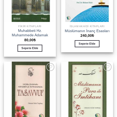
FIKIR KITAPLARI
İSLAM AKAIDI KITAPLARI
Muhabbeti Hz.
Müslümanın İnanç Esasları
Muhammede Adamak
240,00
₺
80,00
₺
Sepete Ekle
Sepete Ekle
Add to
Add to
wishlist
wishlist