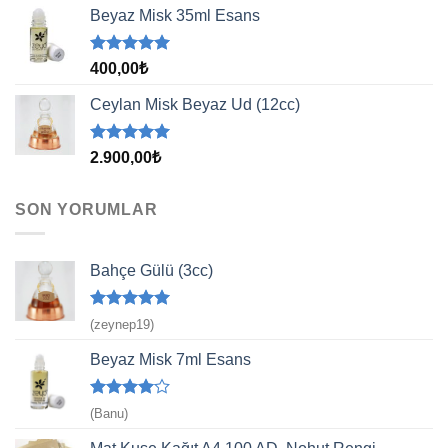
aldı
Beyaz Misk 35ml Esans
5 üzerinden
400,00
₺
5.00
oy
aldı
Ceylan Misk Beyaz Ud (12cc)
5 üzerinden
2.900,00
₺
5.00
oy
aldı
SON YORUMLAR
Bahçe Gülü (3cc)
5 üzerinden
(zeynep19)
5
oy aldı
Beyaz Misk 7ml Esans
5
(Banu)
üzerinden
4
oy aldı