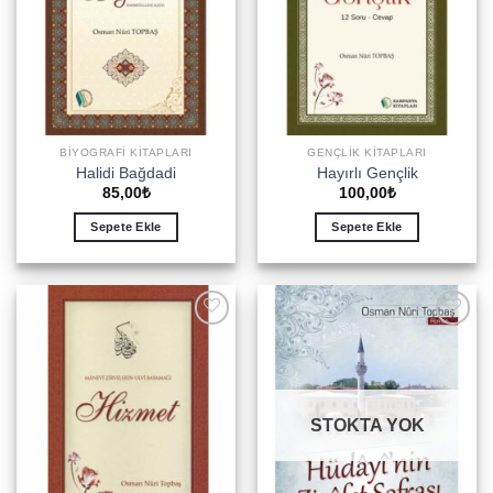
BIYOGRAFI KITAPLARI
GENÇLIK KITAPLARI
Halidi Bağdadi
Hayırlı Gençlik
85,00
₺
100,00
₺
Sepete Ekle
Sepete Ekle
Add to
Add to
wishlist
wishlist
STOKTA YOK