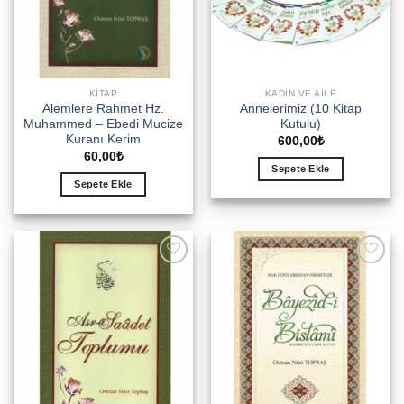
KITAP
KADIN VE AILE
Alemlere Rahmet Hz.
Annelerimiz (10 Kitap
Muhammed – Ebedi Mucize
Kutulu)
Kuranı Kerim
600,00
₺
60,00
₺
Sepete Ekle
Sepete Ekle
Add to
Add to
wishlist
wishlist