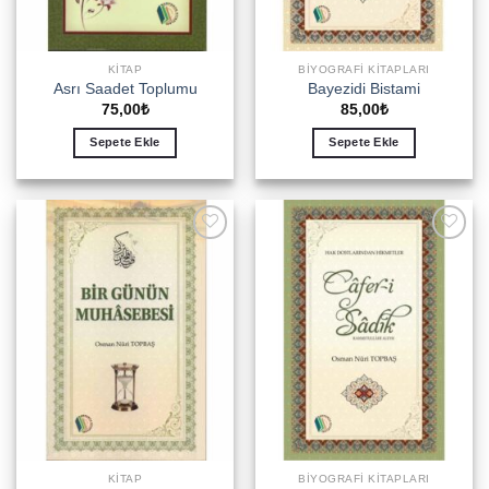
KITAP
BIYOGRAFI KITAPLARI
Asrı Saadet Toplumu
Bayezidi Bistami
75,00
₺
85,00
₺
Sepete Ekle
Sepete Ekle
Add to
Add to
wishlist
wishlist
KITAP
BIYOGRAFI KITAPLARI