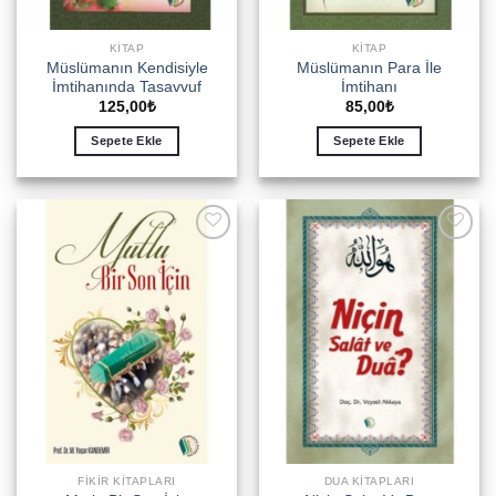
KITAP
KITAP
Müslümanın Kendisiyle
Müslümanın Para İle
İmtihanında Tasavvuf
İmtihanı
125,00
₺
85,00
₺
Sepete Ekle
Sepete Ekle
Add to
Add to
wishlist
wishlist
FIKIR KITAPLARI
DUA KITAPLARI