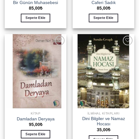
Bir Günün Muhasebesi
Caferi Sadık
85,00
₺
85,00
₺
Sepete Ekle
Sepete Ekle
Add to
Add to
wishlist
wishlist
KITAP
İLMIHAL KITAPLARI
Dini Bilgiler ve Namaz
Damladan Deryaya
Hocası
95,00
₺
35,00
₺
Sepete Ekle