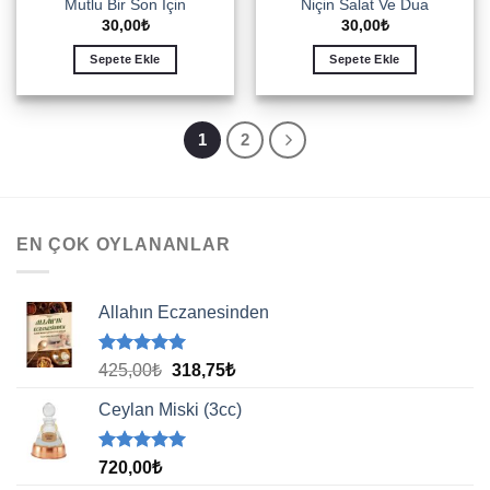
Mutlu Bir Son İçin
Niçin Salat Ve Dua
30,00
₺
30,00
₺
Sepete Ekle
Sepete Ekle
1
2
EN ÇOK OYLANANLAR
Allahın Eczanesinden
5 üzerinden
Orijinal
Şu
425,00
₺
318,75
₺
5.00
oy
fiyat:
andaki
aldı
Ceylan Miski (3cc)
425,00₺.
fiyat:
318,75₺.
5 üzerinden
720,00
₺
5.00
oy