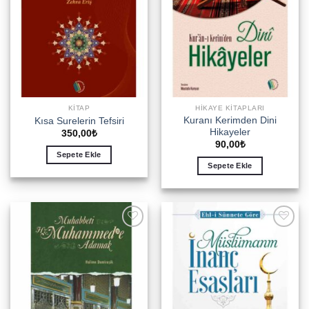
KITAP
HIKAYE KITAPLARI
Kuranı Kerimden Dini
Kısa Surelerin Tefsiri
Hikayeler
350,00
₺
90,00
₺
Sepete Ekle
Sepete Ekle
Add to
Add to
wishlist
wishlist