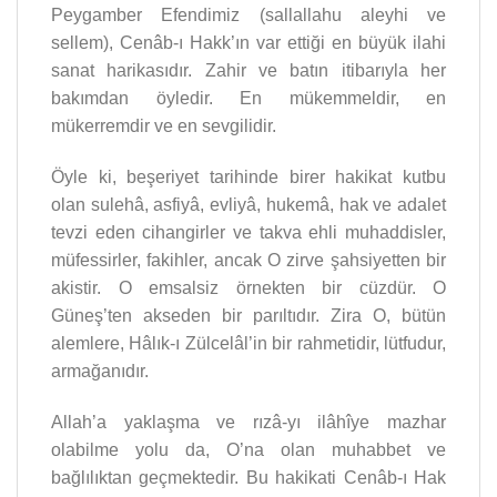
Peygamber Efendimiz (sallallahu aleyhi ve
sellem), Cenâb-ı Hakk’ın var ettiği en büyük ilahi
sanat harikasıdır. Zahir ve batın itibarıyla her
bakımdan öyledir. En mükemmeldir, en
mükerremdir ve en sevgilidir.
Öyle ki, beşeriyet tarihinde birer hakikat kutbu
olan sulehâ, asfiyâ, evliyâ, hukemâ, hak ve adalet
tevzi eden cihangirler ve takva ehli muhaddisler,
müfessirler, fakihler, ancak O zirve şahsiyetten bir
akistir. O emsalsiz örnekten bir cüzdür. O
Güneş’ten akseden bir parıltıdır. Zira O, bütün
alemlere, Hâlık-ı Zülcelâl’in bir rahmetidir, lütfudur,
armağanıdır.
Allah’a yaklaşma ve rızâ-yı ilâhîye mazhar
olabilme yolu da, O’na olan muhabbet ve
bağlılıktan geçmektedir. Bu hakikati Cenâb-ı Hak