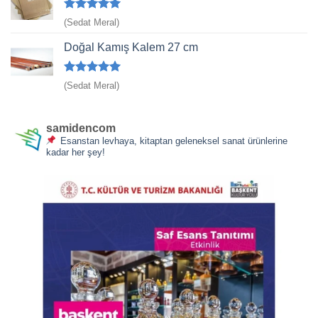
5 üzerinden
(Sedat Meral)
5
oy aldı
Doğal Kamış Kalem 27 cm
5 üzerinden
(Sedat Meral)
5
oy aldı
samidencom
Esanstan levhaya, kitaptan geleneksel sanat ürünlerine
kadar her şey!