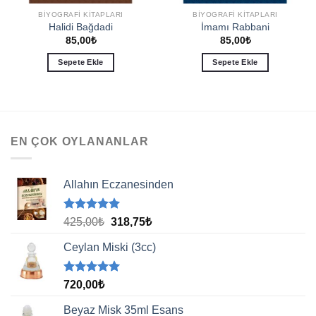
BIYOGRAFI KITAPLARI
BIYOGRAFI KITAPLARI
Halidi Bağdadi
İmamı Rabbani
85,00
₺
85,00
₺
Sepete Ekle
Sepete Ekle
EN ÇOK OYLANANLAR
Allahın Eczanesinden
5 üzerinden
Orijinal
Şu
425,00
₺
318,75
₺
5.00
oy
fiyat:
andaki
aldı
Ceylan Miski (3cc)
425,00₺.
fiyat:
318,75₺.
5 üzerinden
720,00
₺
5.00
oy
aldı
Beyaz Misk 35ml Esans