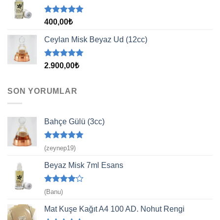
5 üzerinden
400,00
₺
5.00
oy
aldı
Ceylan Misk Beyaz Ud (12cc)
5 üzerinden
2.900,00
₺
5.00
oy
aldı
SON YORUMLAR
Bahçe Gülü (3cc)
5 üzerinden
(zeynep19)
5
oy aldı
Beyaz Misk 7ml Esans
5
(Banu)
üzerinden
4
oy aldı
Mat Kuşe Kağıt A4 100 AD. Nohut Rengi