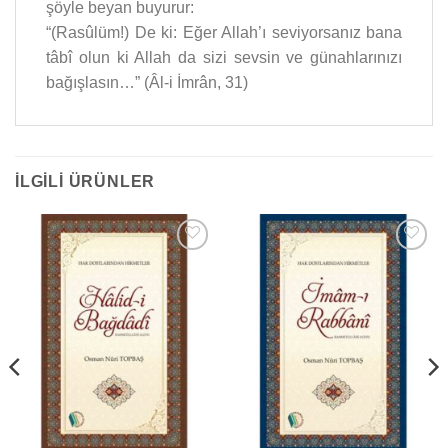
şöyle beyan buyurur:
“(Rasûlüm!) De ki: Eğer Allah’ı seviyorsanız bana
tâbî olun ki Allah da sizi sevsin ve günahlarınızı
bağışlasın…” (Âl-i İmrân, 31)
İLGILI ÜRÜNLER
Add to
Add to
wishlist
wishlist