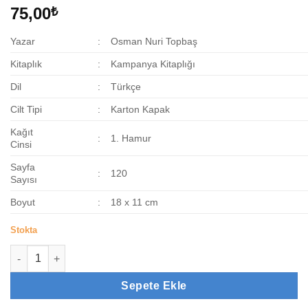
75,00
₺
Yazar
:
Osman Nuri Topbaş
Kitaplık
:
Kampanya Kitaplığı
Dil
:
Türkçe
Cilt Tipi
:
Karton Kapak
Kağıt
:
1. Hamur
Cinsi
Sayfa
:
120
Sayısı
Boyut
:
18 x 11 cm
Stokta
Rahmet Peygamberi ve Biz adet
Sepete Ekle