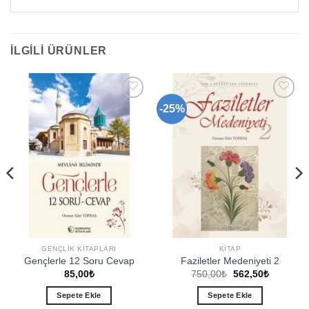
İLGILI ÜRÜNLER
-25%
Add to
Add to
wishlist
wishlist
GENÇLIK KITAPLARI
KITAP
Gençlerle 12 Soru Cevap
Faziletler Medeniyeti 2
Orijinal
Şu
85,00
₺
750,00
₺
562,50
₺
fiyat:
andaki
750,00₺.
fiyat:
Sepete Ekle
Sepete Ekle
562,50₺.