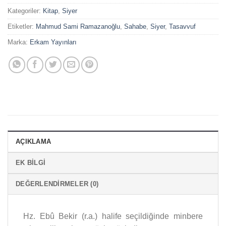
Kategoriler:
Kitap
,
Siyer
Etiketler:
Mahmud Sami Ramazanoğlu
,
Sahabe
,
Siyer
,
Tasavvuf
Marka:
Erkam Yayınları
AÇIKLAMA
EK BILGI
DEĞERLENDIRMELER (0)
Hz. Ebû Bekir (r.a.) halife seçildiğinde minbere