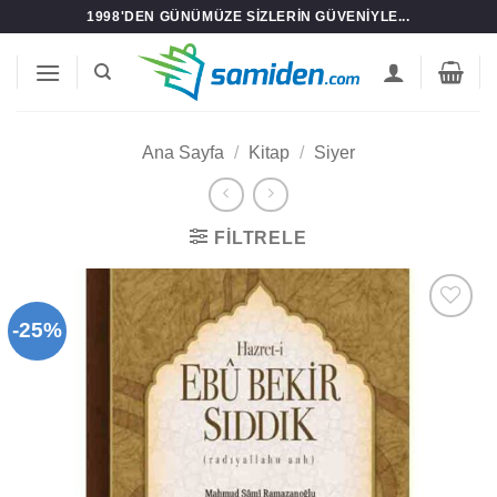
İçeriğe
1998'DEN GÜNÜMÜZE SIZLERIN GÜVENIYLE...
atla
Ana Sayfa
/
Kitap
/
Siyer
FILTRELE
-25%
Add to
wishlist