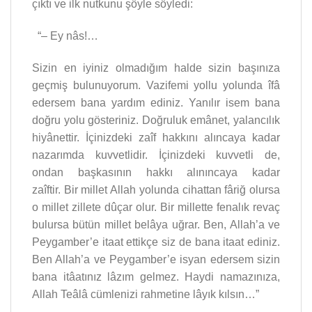
çıktı ve ilk nutkunu şöyle söyledi:
“– Ey nâs!…
Sizin en iyiniz olmadığım halde sizin başınıza
geçmiş bulunuyorum. Vazifemi yollu yolunda îfâ
edersem bana yardım ediniz. Yanılır isem bana
doğru yolu gösteriniz. Doğruluk emânet, yalancılık
hiyânettir. İçinizdeki zaîf hakkını alıncaya kadar
nazarımda kuvvetlidir. İçinizdeki kuvvetli de,
ondan başkasının hakkı alınıncaya kadar
zaîftir.
Bir millet Allah yolunda cihattan fâriğ olursa
o millet zillete dûçar olur. Bir millette fenalık revaç
bulursa bütün millet belâya uğrar. Ben, Allah’a ve
Peygamber’e itaat ettikçe siz de bana itaat ediniz.
Ben Allah’a ve Peygamber’e isyan edersem sizin
bana itâatınız lâzım gelmez. Haydi namazınıza,
Allah Teâlâ cümlenizi rahmetine lâyık kılsın…”