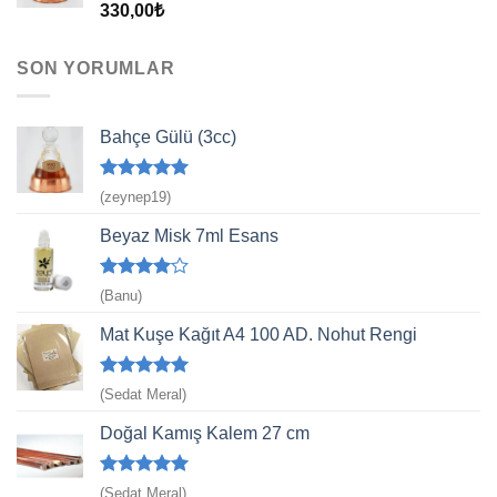
5 üzerinden
330,00
₺
5.00
oy
aldı
SON YORUMLAR
Bahçe Gülü (3cc)
5 üzerinden
(zeynep19)
5
oy aldı
Beyaz Misk 7ml Esans
5
(Banu)
üzerinden
4
oy aldı
Mat Kuşe Kağıt A4 100 AD. Nohut Rengi
5 üzerinden
(Sedat Meral)
5
oy aldı
Doğal Kamış Kalem 27 cm
5 üzerinden
(Sedat Meral)