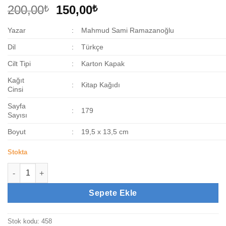
Orijinal
Şu
200,00
150,00
₺
₺
fiyat:
andaki
Yazar
:
Mahmud Sami Ramazanoğlu
200,00₺.
fiyat:
150,00₺.
Dil
:
Türkçe
Cilt Tipi
:
Karton Kapak
Kağıt
:
Kitap Kağıdı
Cinsi
Sayfa
:
179
Sayısı
Boyut
:
19,5 x 13,5 cm
Stokta
Hz. Ebu Bekir adet
Sepete Ekle
Stok kodu:
458