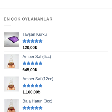
EN ÇOK OYLANANLAR
Tavşan Kürkü
5 üzerinden
120,00
₺
5.00
oy
aldı
Amber Saf (6cc)
5 üzerinden
645,00
₺
5.00
oy
aldı
Amber Saf (12cc)
5 üzerinden
1.160,00
₺
5.00
oy
aldı
Bala Hatun (3cc)