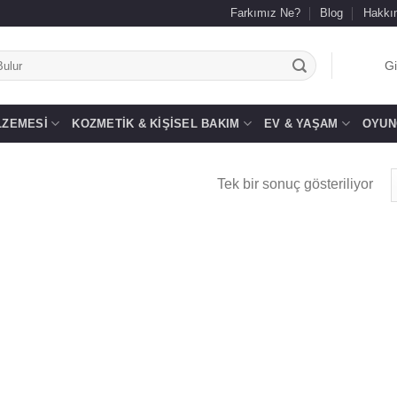
Farkımız Ne?
Blog
Hakkı
.
Gi
LZEMESI
KOZMETIK & KIŞISEL BAKIM
EV & YAŞAM
OYUN
Tek bir sonuç gösteriliyor