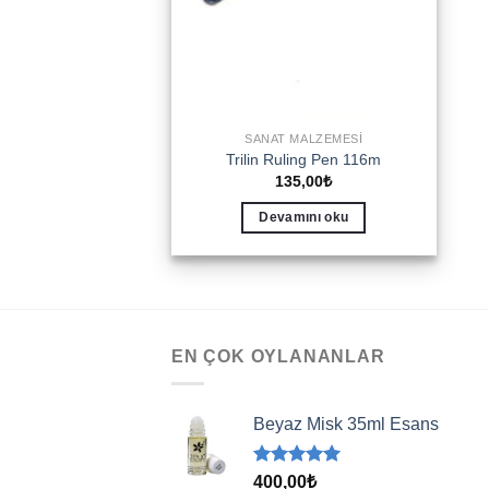
SANAT MALZEMESI
Trilin Ruling Pen 116m
135,00
₺
Devamını oku
EN ÇOK OYLANANLAR
Beyaz Misk 35ml Esans
5 üzerinden
400,00
₺