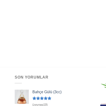
SON YORUMLAR
Bahçe Gülü (3cc)
5 üzerinden
(zeynep19)