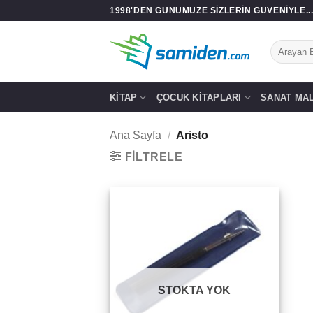
İçeriğe
1998'DEN GÜNÜMÜZE SIZLERIN GÜVENIYLE..
atla
Ara:
KITAP
ÇOCUK KITAPLARI
SANAT MA
Ana Sayfa
/
Aristo
FILTRELE
Add to
wishlist
STOKTA YOK