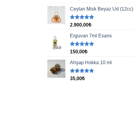
5.00
oy
aldı
Ceylan Misk Beyaz Ud (12cc)
5 üzerinden
2.900,00
₺
5.00
oy
aldı
Erguvan 7ml Esans
5 üzerinden
150,00
₺
5.00
oy
aldı
Ahşap Hokka 10 ml
5 üzerinden
35,00
₺
5.00
oy
aldı