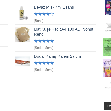
5
oy aldı
Beyaz Misk 7ml Esans
5
(Banu)
üzerinden
4
oy aldı
Mat Kuşe Kağıt A4 100 AD. Nohut
Rengi
5 üzerinden
(Sedat Meral)
5
oy aldı
Doğal Kamış Kalem 27 cm
5 üzerinden
(Sedat Meral)
5
oy aldı
Da