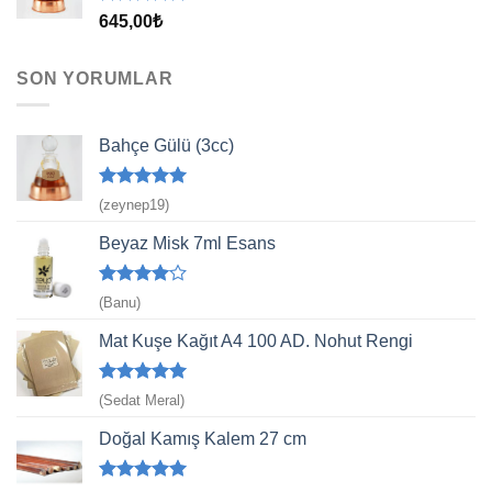
5 üzerinden
645,00
₺
5.00
oy
aldı
SON YORUMLAR
Bahçe Gülü (3cc)
5 üzerinden
(zeynep19)
5
oy aldı
Beyaz Misk 7ml Esans
5
(Banu)
üzerinden
4
oy aldı
Mat Kuşe Kağıt A4 100 AD. Nohut Rengi
5 üzerinden
(Sedat Meral)
5
oy aldı
Doğal Kamış Kalem 27 cm