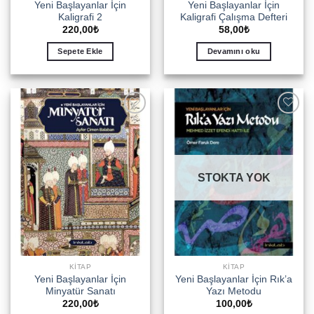
Yeni Başlayanlar İçin
Yeni Başlayanlar İçin
Kaligrafi 2
Kaligrafi Çalışma Defteri
220,00
₺
58,00
₺
Sepete Ekle
Devamını oku
Add to
Add to
wishlist
wishlist
STOKTA YOK
KITAP
KITAP
Yeni Başlayanlar İçin
Yeni Başlayanlar İçin Rık’a
Minyatür Sanatı
Yazı Metodu
220,00
₺
100,00
₺