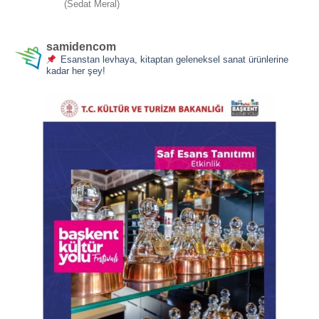
5 üzerinden
(Sedat Meral)
5
oy aldı
samidencom
Esanstan levhaya, kitaptan geleneksel sanat ürünlerine
kadar her şey!