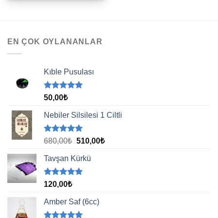
EN ÇOK OYLANANLAR
Kıble Pusulası
5 üzerinden
50,00
₺
5.00
oy
aldı
Nebiler Silsilesi 1 Ciltli
5 üzerinden
Orijinal
Şu
680,00
₺
510,00
₺
5.00
oy
fiyat:
andaki
aldı
Tavşan Kürkü
680,00₺.
fiyat:
510,00₺.
5 üzerinden
120,00
₺
5.00
oy
aldı
Amber Saf (6cc)