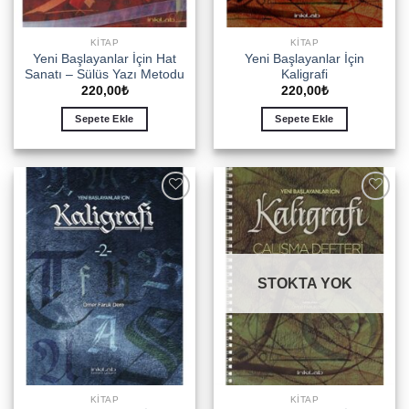
KITAP
KITAP
Yeni Başlayanlar İçin Hat
Yeni Başlayanlar İçin
Sanatı – Sülüs Yazı Metodu
Kaligrafi
220,00
₺
220,00
₺
Sepete Ekle
Sepete Ekle
Add to
Add to
wishlist
wishlist
STOKTA YOK
KITAP
KITAP