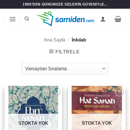
İçeriğe
1998'DEN GÜNÜMÜZE SIZLERIN GÜVENIYLE...
atla
Ana Sayfa
/
İnkılab
FILTRELE
Add to
Add to
wishlist
wishlist
STOKTA YOK
STOKTA YOK