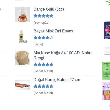
k
Bahçe Gülü (3cc)
5 üzerinden
(zeynep19)
5
oy aldı
Beyaz Misk 7ml Esans
5
(Banu)
üzerinden
4
oy aldı
Mat Kuşe Kağıt A4 100 AD. Nohut
Rengi
5 üzerinden
(Sedat Meral)
5
oy aldı
Doğal Kamış Kalem 27 cm
5 üzerinden
(Sedat Meral)
5
oy aldı