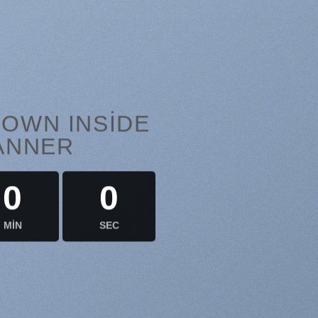
OWN INSIDE
ANNER
0
0
MIN
SEC