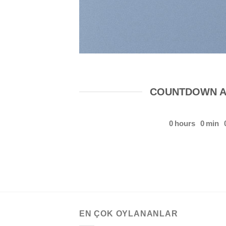
COUNTDOWN A
0
hours
0
min
EN ÇOK OYLANANLAR