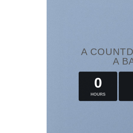
A COUNTD
A B
0
HOURS