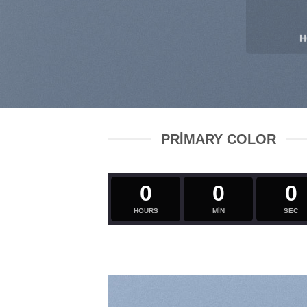
H
PRIMARY COLOR
0
0
0
HOURS
MIN
SEC