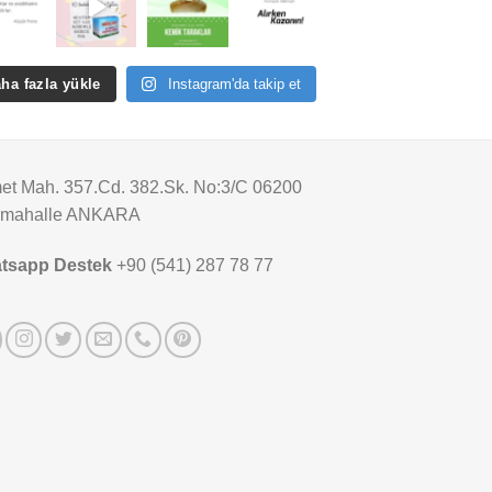
ha fazla yükle
Instagram'da takip et
t Mah. 357.Cd. 382.Sk. No:3/C 06200
imahalle ANKARA
tsapp Destek
+90 (541) 287 78 77