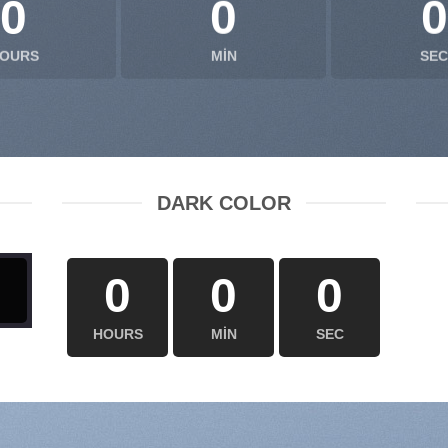
0
0
0
OURS
MIN
SEC
DARK COLOR
0
0
0
HOURS
MIN
SEC