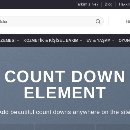
Farkımız Ne?
Blog
Hakkı
.
Gi
LZEMESI
KOZMETIK & KIŞISEL BAKIM
EV & YAŞAM
OYUN
COUNT DOWN
ELEMENT
Add beautiful count downs anywhere on the site