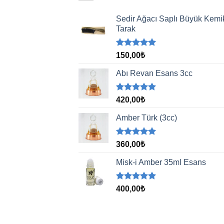
Sedir Ağacı Saplı Büyük Kemi
Tarak
5 üzerinden
150,00
₺
5.00
oy
aldı
Abı Revan Esans 3cc
5 üzerinden
420,00
₺
5.00
oy
aldı
Amber Türk (3cc)
5 üzerinden
360,00
₺
5.00
oy
aldı
Misk-i Amber 35ml Esans
5 üzerinden
400,00
₺
5.00
oy
aldı