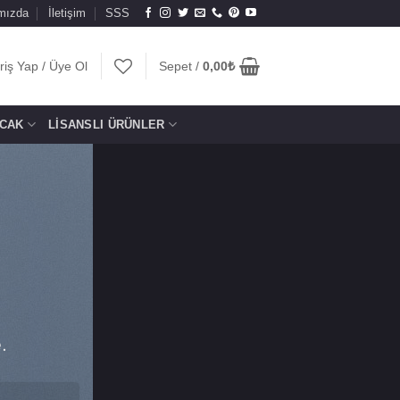
mızda
İletişim
SSS
riş Yap / Üye Ol
Sepet /
0,00
₺
CAK
LISANSLI ÜRÜNLER
.