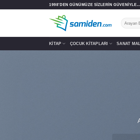
İçeriğe
1998'DEN GÜNÜMÜZE SIZLERIN GÜVENIYLE..
atla
Ara:
KITAP
ÇOCUK KITAPLARI
SANAT MA