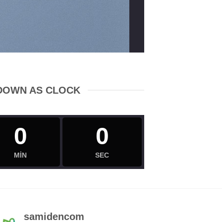
DOWN AS CLOCK
0
0
MIN
SEC
samidencom