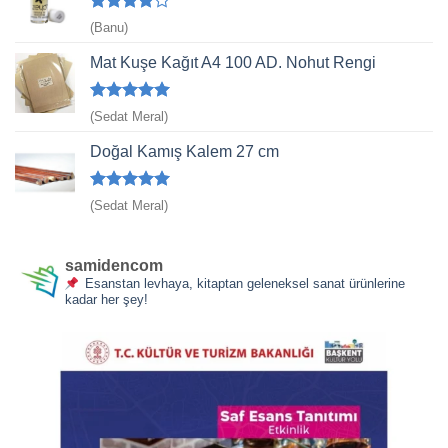
5
(Banu)
üzerinden
4
oy aldı
Mat Kuşe Kağıt A4 100 AD. Nohut Rengi
5 üzerinden
(Sedat Meral)
5
oy aldı
Doğal Kamış Kalem 27 cm
5 üzerinden
(Sedat Meral)
5
oy aldı
samidencom
Esanstan levhaya, kitaptan geleneksel sanat ürünlerine
kadar her şey!