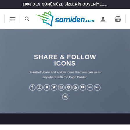
İçeriğe
1998'DEN GÜNÜMÜZE SIZLERIN GÜVENIYLE...
atla
SHARE & FOLLOW
ICONS
Beautiful Share and Follow Icons that you can insert
anywhere with the Page Builder.