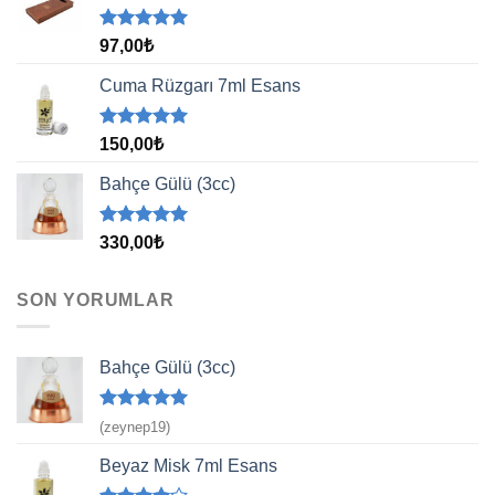
5 üzerinden
97,00
₺
5.00
oy
aldı
Cuma Rüzgarı 7ml Esans
5 üzerinden
150,00
₺
5.00
oy
aldı
Bahçe Gülü (3cc)
5 üzerinden
330,00
₺
5.00
oy
aldı
SON YORUMLAR
Bahçe Gülü (3cc)
5 üzerinden
(zeynep19)
5
oy aldı
Beyaz Misk 7ml Esans