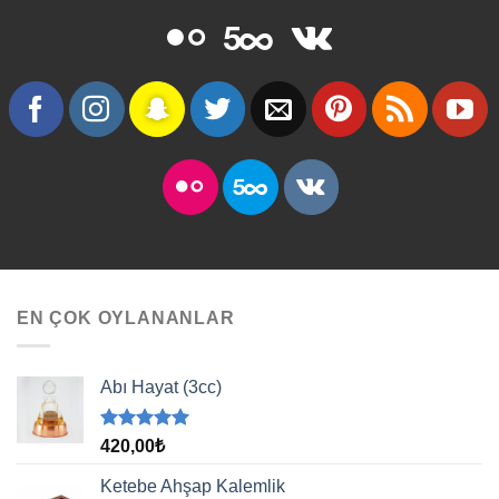
EN ÇOK OYLANANLAR
Abı Hayat (3cc)
5 üzerinden
420,00
₺
5.00
oy
aldı
Ketebe Ahşap Kalemlik