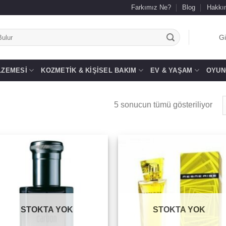
Farkımız Ne?
Blog
Hakkı
.
Gi
LZEMESI
KOZMETIK & KIŞISEL BAKIM
EV & YAŞAM
OYUN
5 sonucun tümü gösteriliyor
Add to
Add 
wishlist
wishl
STOKTA YOK
STOKTA YOK