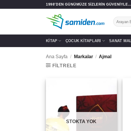
İçeriğe
1998'DEN GÜNÜMÜZE SIZLERIN GÜVENIYLE..
atla
Ara:
KITAP
ÇOCUK KITAPLARI
SANAT MA
Ana Sayfa
/
Markalar
/
Ajmal
FILTRELE
Add to
wishlist
STOKTA YOK