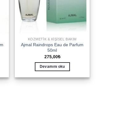
KOZMETIK & KIŞISEL BAKIM
um
Ajmal Raindrops Eau de Parfum
50ml
275,00
₺
Devamını oku