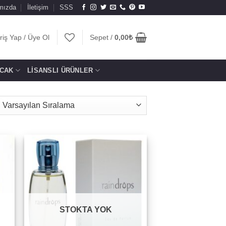
mızda
İletişim
SSS
riş Yap / Üye Ol
Sepet /
0,00
₺
CAK
LISANSLI ÜRÜNLER
to
Add to
ist
wishlist
STOKTA YOK