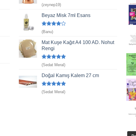
5 üzerinden
(zeynep19)
5
oy aldı
Beyaz Misk 7ml Esans
5
(Banu)
üzerinden
4
oy aldı
Mat Kuşe Kağıt A4 100 AD. Nohut
Rengi
5 üzerinden
(Sedat Meral)
5
oy aldı
Doğal Kamış Kalem 27 cm
5 üzerinden
(Sedat Meral)
5
oy aldı