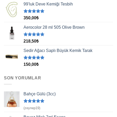
aldı
99'luk Deve Kemiği Tesbih
5 üzerinden
350,00
₺
5.00
oy
aldı
Aerocolor 28 ml 505 Olive Brown
5 üzerinden
218,50
₺
5.00
oy
aldı
Sedir Ağacı Saplı Büyük Kemik Tarak
5 üzerinden
150,00
₺
5.00
oy
aldı
SON YORUMLAR
Bahçe Gülü (3cc)
5 üzerinden
(zeynep19)
5
oy aldı