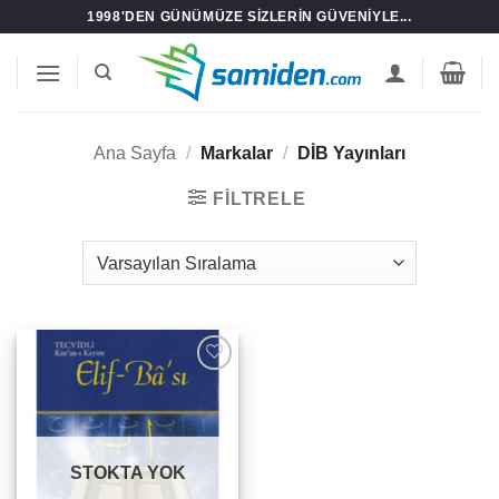
İçeriğe
1998'DEN GÜNÜMÜZE SIZLERIN GÜVENIYLE...
atla
Ana Sayfa
/
Markalar
/
DİB Yayınları
FILTRELE
Add to
wishlist
STOKTA YOK