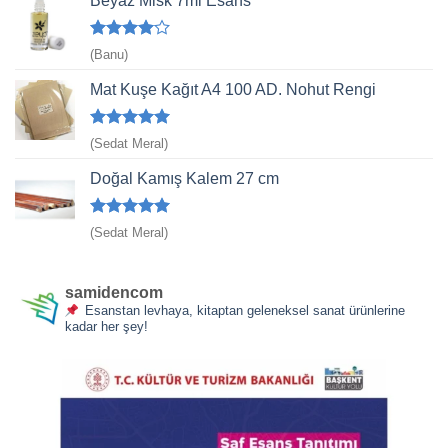
Beyaz Misk 7ml Esans
5
(Banu)
üzerinden
4
oy aldı
Mat Kuşe Kağıt A4 100 AD. Nohut Rengi
5 üzerinden
(Sedat Meral)
5
oy aldı
Doğal Kamış Kalem 27 cm
5 üzerinden
(Sedat Meral)
5
oy aldı
samidencom
Esanstan levhaya, kitaptan geleneksel sanat ürünlerine
kadar her şey!