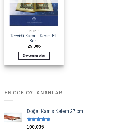
KITAP
Tecvidli Kuran’ı Kerim Elif
Ba’sı
25,00
₺
Devamını oku
EN ÇOK OYLANANLAR
Doğal Kamış Kalem 27 cm
5 üzerinden
100,00
₺
5.00
oy