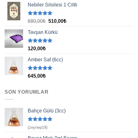
aldı
Nebiler Silsilesi 1 Ciltli
5 üzerinden
Orijinal
Şu
680,00
₺
510,00
₺
5.00
oy
fiyat:
andaki
aldı
Tavşan Kürkü
680,00₺.
fiyat:
510,00₺.
5 üzerinden
120,00
₺
5.00
oy
aldı
Amber Saf (6cc)
5 üzerinden
645,00
₺
5.00
oy
aldı
SON YORUMLAR
Bahçe Gülü (3cc)
5 üzerinden
(zeynep19)
5
oy aldı