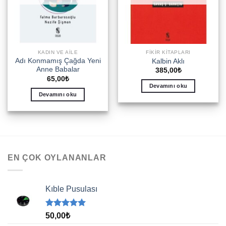
KADIN VE AILE
FIKIR KITAPLARI
Adı Konmamış Çağda Yeni
Kalbin Aklı
Anne Babalar
385,00
₺
65,00
₺
Devamını oku
Devamını oku
EN ÇOK OYLANANLAR
Kıble Pusulası
5 üzerinden
50,00
₺
5.00
oy