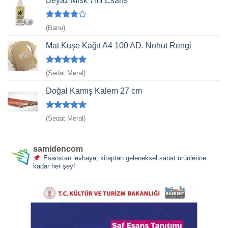
Beyaz Misk 7ml Esans
5
(Banu)
üzerinden
4
oy aldı
Mat Kuşe Kağıt A4 100 AD. Nohut Rengi
5 üzerinden
(Sedat Meral)
5
oy aldı
Doğal Kamış Kalem 27 cm
5 üzerinden
(Sedat Meral)
5
oy aldı
samidencom
Esanstan levhaya, kitaptan geleneksel sanat ürünlerine
kadar her şey!