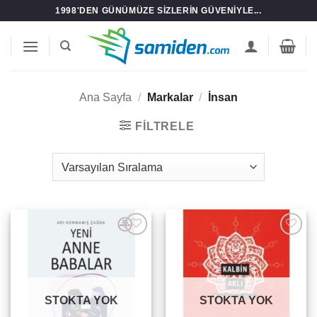
İçeriğe
1998'DEN GÜNÜMÜZE SIZLERIN GÜVENIYLE...
atla
Ana Sayfa
/
Markalar
/
İnsan
FILTRELE
Add to
Add to
wishlist
wishlist
STOKTA YOK
STOKTA YOK