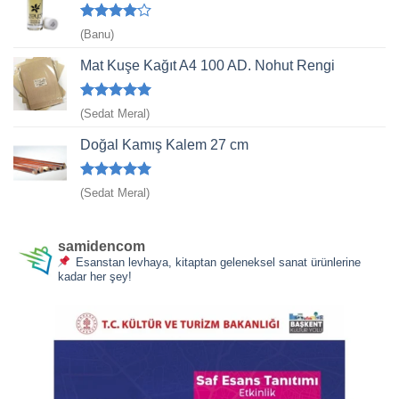
5
(Banu)
üzerinden
4
oy aldı
Mat Kuşe Kağıt A4 100 AD. Nohut Rengi
5 üzerinden
(Sedat Meral)
5
oy aldı
Doğal Kamış Kalem 27 cm
5 üzerinden
(Sedat Meral)
5
oy aldı
samidencom
Esanstan levhaya, kitaptan geleneksel sanat ürünlerine
kadar her şey!