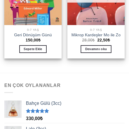
0-7 YAŞ
0-7 YAŞ
Geri Dönüşüm Günü
Mikrop Kardeşler Mo ile Zo
Orijinal
Şu
150,00
₺
28,00
₺
22,50
₺
fiyat:
andaki
28,00₺.
fiyat:
Sepete Ekle
Devamını oku
22,50₺.
EN ÇOK OYLANANLAR
Bahçe Gülü (3cc)
5 üzerinden
330,00
₺
5.00
oy
aldı
Lale (3cc)