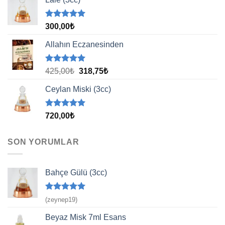
5 üzerinden
300,00
₺
5.00
oy
aldı
Allahın Eczanesinden
5 üzerinden
Orijinal
Şu
425,00
₺
318,75
₺
5.00
oy
fiyat:
andaki
aldı
Ceylan Miski (3cc)
425,00₺.
fiyat:
318,75₺.
5 üzerinden
720,00
₺
5.00
oy
aldı
SON YORUMLAR
Bahçe Gülü (3cc)
5 üzerinden
(zeynep19)
5
oy aldı
Beyaz Misk 7ml Esans