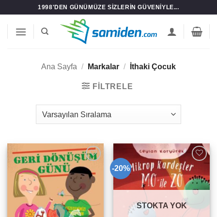
İçeriğe
1998'DEN GÜNÜMÜZE SIZLERIN GÜVENIYLE...
atla
Ana Sayfa
/
Markalar
/
İthaki Çocuk
FILTRELE
-20%
Add to
Add to
wishlist
wishlist
STOKTA YOK