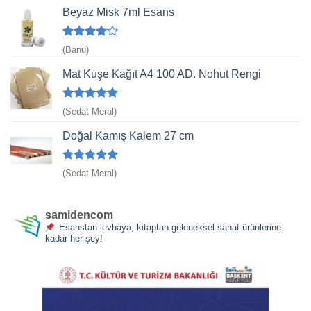
Beyaz Misk 7ml Esans
5
(Banu)
üzerinden
4
oy aldı
Mat Kuşe Kağıt A4 100 AD. Nohut Rengi
5 üzerinden
(Sedat Meral)
5
oy aldı
Doğal Kamış Kalem 27 cm
5 üzerinden
(Sedat Meral)
5
oy aldı
samidencom
Esanstan levhaya, kitaptan geleneksel sanat ürünlerine
kadar her şey!