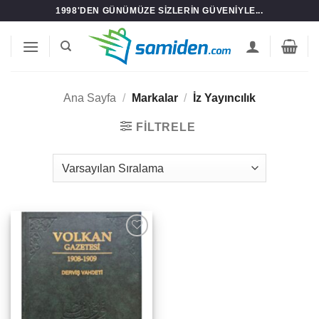
İçeriğe
1998'DEN GÜNÜMÜZE SIZLERIN GÜVENIYLE...
atla
Ana Sayfa
/
Markalar
/
İz Yayıncılık
FILTRELE
Add to
wishlist