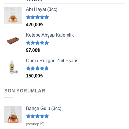
5.00
oy
aldı
Abı Hayat (3cc)
5 üzerinden
420,00
₺
5.00
oy
aldı
Ketebe Ahşap Kalemlik
5 üzerinden
97,00
₺
5.00
oy
aldı
Cuma Rüzgarı 7ml Esans
5 üzerinden
150,00
₺
5.00
oy
aldı
SON YORUMLAR
Bahçe Gülü (3cc)
5 üzerinden
(zeynep19)
5
oy aldı