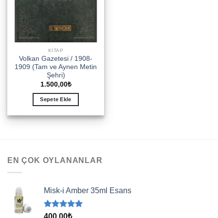
KITAP
Volkan Gazetesi / 1908-
1909 (Tam ve Aynen Metin
Şehri)
1.500,00
₺
Sepete Ekle
EN ÇOK OYLANANLAR
Misk-i Amber 35ml Esans
5 üzerinden
400,00
₺