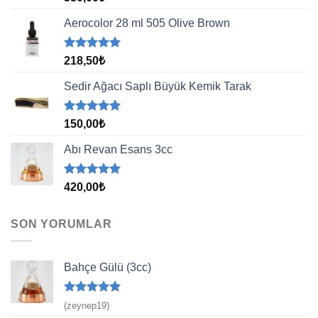
5.00
oy
aldı
Aerocolor 28 ml 505 Olive Brown
5 üzerinden
218,50
₺
5.00
oy
aldı
Sedir Ağacı Saplı Büyük Kemik Tarak
5 üzerinden
150,00
₺
5.00
oy
aldı
Abı Revan Esans 3cc
5 üzerinden
420,00
₺
5.00
oy
aldı
SON YORUMLAR
Bahçe Gülü (3cc)
5 üzerinden
(zeynep19)
5
oy aldı