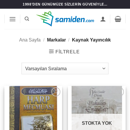
İçeriğe
1998'DEN GÜNÜMÜZE SIZLERIN GÜVENIYLE...
atla
Ana Sayfa
/
Markalar
/
Kaynak Yayıncılık
FILTRELE
Add to
Add to
wishlist
wishlist
STOKTA YOK