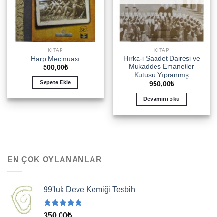
KITAP
KITAP
Hırka-i Saadet Dairesi ve
Harp Mecmuası
Mukaddes Emanetler
500,00
₺
Kutusu Yıpranmış
Sepete Ekle
950,00
₺
Devamını oku
EN ÇOK OYLANANLAR
99'luk Deve Kemiği Tesbih
5 üzerinden
350,00
₺