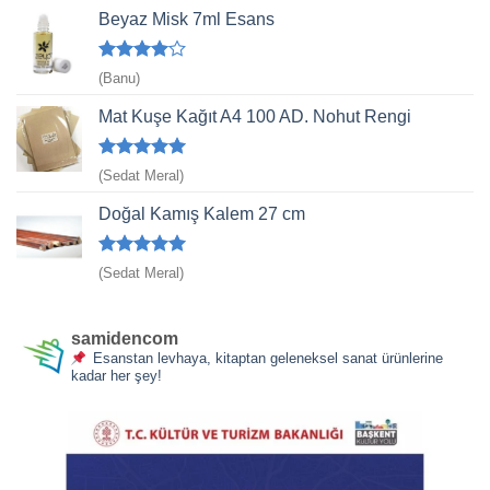
Beyaz Misk 7ml Esans
5
(Banu)
üzerinden
4
oy aldı
Mat Kuşe Kağıt A4 100 AD. Nohut Rengi
5 üzerinden
(Sedat Meral)
5
oy aldı
Doğal Kamış Kalem 27 cm
5 üzerinden
(Sedat Meral)
5
oy aldı
samidencom
Esanstan levhaya, kitaptan geleneksel sanat ürünlerine
kadar her şey!