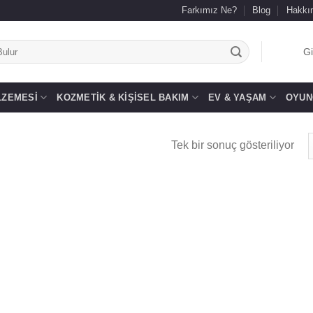
Farkımız Ne?
Blog
Hakkı
.
Gi
LZEMESI
KOZMETIK & KIŞISEL BAKIM
EV & YAŞAM
OYUN
Tek bir sonuç gösteriliyor