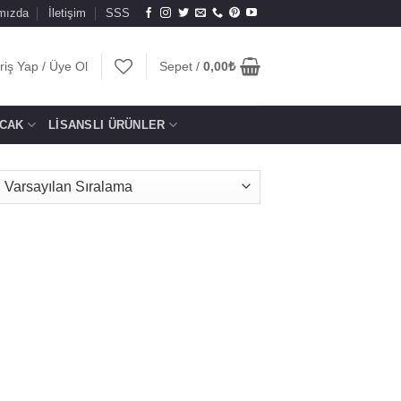
mızda
İletişim
SSS
riş Yap / Üye Ol
Sepet /
0,00
₺
CAK
LISANSLI ÜRÜNLER