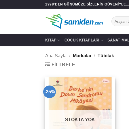
İçeriğe
1998'DEN GÜNÜMÜZE SIZLERIN GÜVENIYLE..
atla
Ara:
KITAP
ÇOCUK KITAPLARI
SANAT MA
Ana Sayfa
/
Markalar
/
Tübitak
FILTRELE
-25%
Add to
wishlist
STOKTA YOK