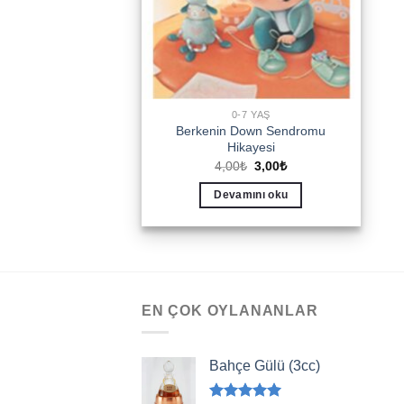
0-7 YAŞ
Berkenin Down Sendromu
Hikayesi
Orijinal
Şu
4,00
₺
3,00
₺
fiyat:
andaki
4,00₺.
fiyat:
Devamını oku
3,00₺.
EN ÇOK OYLANANLAR
Bahçe Gülü (3cc)