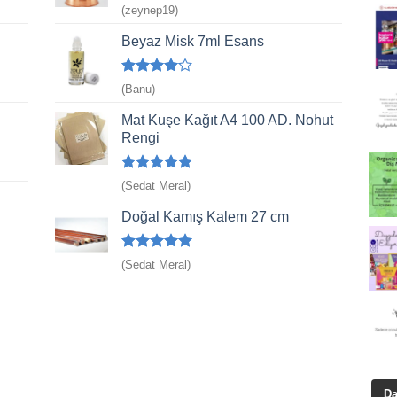
5 üzerinden
(zeynep19)
5
oy aldı
Beyaz Misk 7ml Esans
5
(Banu)
üzerinden
4
oy aldı
Mat Kuşe Kağıt A4 100 AD. Nohut
Rengi
5 üzerinden
(Sedat Meral)
5
oy aldı
Doğal Kamış Kalem 27 cm
5 üzerinden
(Sedat Meral)
5
oy aldı
Da