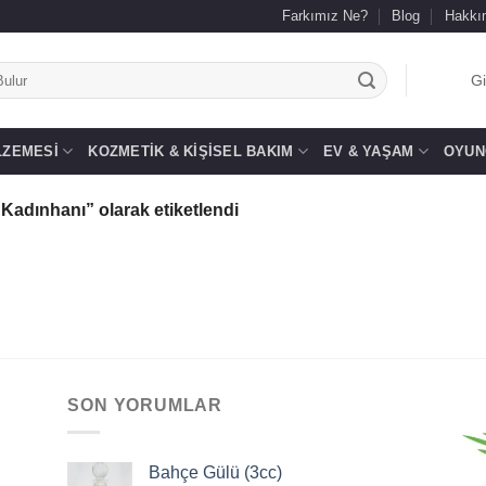
Farkımız Ne?
Blog
Hakkı
.
Gi
LZEMESI
KOZMETIK & KIŞISEL BAKIM
EV & YAŞAM
OYUN
adınhanı” olarak etiketlendi
SON YORUMLAR
Bahçe Gülü (3cc)