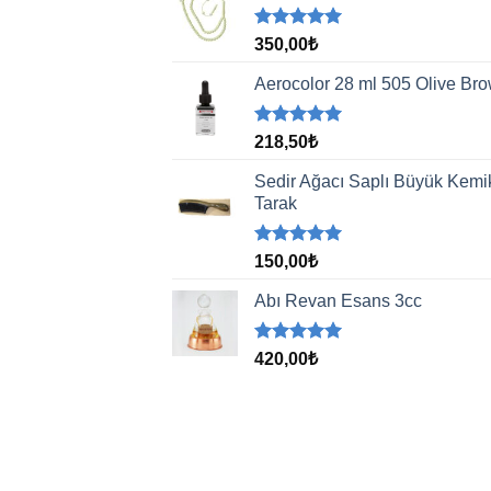
5 üzerinden
350,00
₺
5.00
oy
aldı
Aerocolor 28 ml 505 Olive Br
5 üzerinden
218,50
₺
5.00
oy
aldı
Sedir Ağacı Saplı Büyük Kemi
Tarak
5 üzerinden
150,00
₺
5.00
oy
aldı
Abı Revan Esans 3cc
5 üzerinden
420,00
₺
5.00
oy
aldı