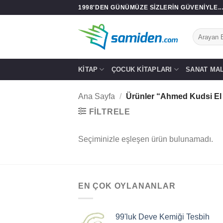
İçeriğe
1998'DEN GÜNÜMÜZE SIZLERIN GÜVENIYLE..
atla
Ara:
KITAP
ÇOCUK KITAPLARI
SANAT MA
Ana Sayfa
/
Ürünler “Ahmed Kudsi El K
FILTRELE
Seçiminizle eşleşen ürün bulunamadı.
EN ÇOK OYLANANLAR
99'luk Deve Kemiği Tesbih