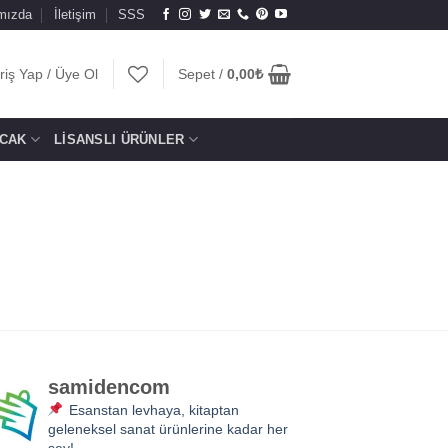
mızda
İletişim
SSS
riş Yap / Üye Ol
Sepet /
0,00
₺
CAK
LISANSLI ÜRÜNLER
samidencom
Esanstan levhaya, kitaptan
geleneksel sanat ürünlerine kadar her