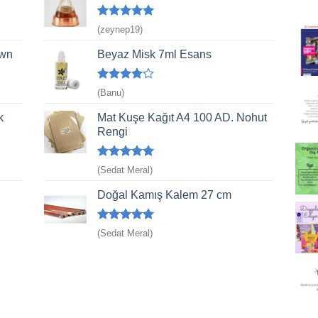
5 üzerinden
(zeynep19)
5
oy aldı
own
Beyaz Misk 7ml Esans
5
(Banu)
üzerinden
4
oy aldı
k
Mat Kuşe Kağıt A4 100 AD. Nohut
Rengi
5 üzerinden
(Sedat Meral)
5
oy aldı
Doğal Kamış Kalem 27 cm
5 üzerinden
(Sedat Meral)
5
oy aldı