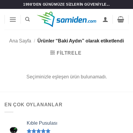
İçeriğe
1998'DEN GÜNÜMÜZE SIZLERIN GÜVENIYLE...
atla
Ana Sayfa
/
Ürünler “Baki Aydın” olarak etiketlendi
FILTRELE
Seçiminizle eşleşen ürün bulunamadı.
EN ÇOK OYLANANLAR
Kıble Pusulası