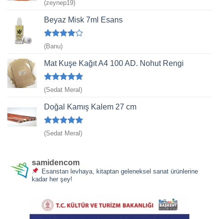
5 üzerinden
(zeynep19)
5
oy aldı
Beyaz Misk 7ml Esans
5
(Banu)
üzerinden
4
oy aldı
Mat Kuşe Kağıt A4 100 AD. Nohut Rengi
5 üzerinden
(Sedat Meral)
5
oy aldı
Doğal Kamış Kalem 27 cm
5 üzerinden
(Sedat Meral)
5
oy aldı
samidencom
Esanstan levhaya, kitaptan geleneksel sanat ürünlerine
kadar her şey!