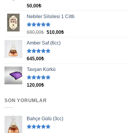
5 üzerinden
50,00
₺
5.00
oy
aldı
Nebiler Silsilesi 1 Ciltli
5 üzerinden
Orijinal
Şu
680,00
₺
510,00
₺
5.00
oy
fiyat:
andaki
aldı
Amber Saf (6cc)
680,00₺.
fiyat:
510,00₺.
5 üzerinden
645,00
₺
5.00
oy
aldı
Tavşan Kürkü
5 üzerinden
120,00
₺
5.00
oy
aldı
SON YORUMLAR
Bahçe Gülü (3cc)