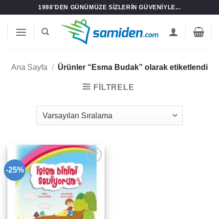
İçeriğe
1998'DEN GÜNÜMÜZE SIZLERIN GÜVENIYLE...
atla
Ana Sayfa
/
Ürünler “Esma Budak” olarak etiketlendi
FILTRELE
-25%
Add to
wishlist