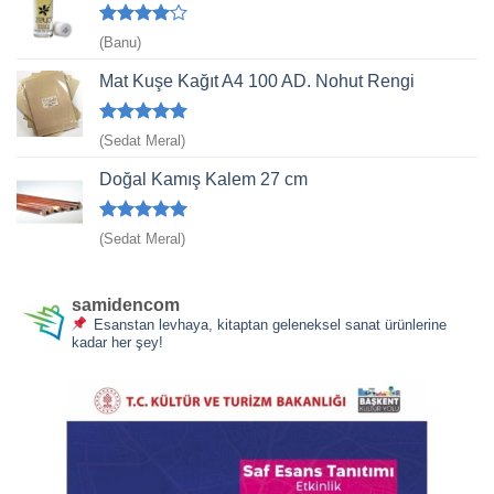
5
(Banu)
üzerinden
4
oy aldı
Mat Kuşe Kağıt A4 100 AD. Nohut Rengi
5 üzerinden
(Sedat Meral)
5
oy aldı
Doğal Kamış Kalem 27 cm
5 üzerinden
(Sedat Meral)
5
oy aldı
samidencom
Esanstan levhaya, kitaptan geleneksel sanat ürünlerine
kadar her şey!