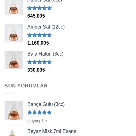
5 üzerinden
645,00
₺
5.00
oy
aldı
Amber Saf (12cc)
5 üzerinden
1.160,00
₺
5.00
oy
aldı
Bala Hatun (3cc)
5 üzerinden
330,00
₺
5.00
oy
aldı
SON YORUMLAR
Bahçe Gülü (3cc)
5 üzerinden
(zeynep19)
5
oy aldı
Beyaz Misk 7ml Esans