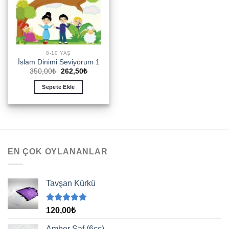
8-10 YAŞ
İslam Dinimi Seviyorum 1
Orijinal
Şu
350,00
₺
262,50
₺
fiyat:
andaki
350,00₺.
fiyat:
Sepete Ekle
262,50₺.
EN ÇOK OYLANANLAR
Tavşan Kürkü
5 üzerinden
120,00
₺
5.00
oy
aldı
Amber Saf (6cc)