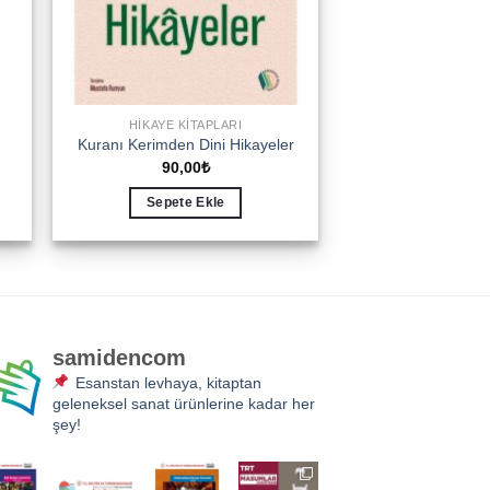
HIKAYE KITAPLARI
Kuranı Kerimden Dini Hikayeler
90,00
₺
i
Sepete Ekle
.
samidencom
Esanstan levhaya, kitaptan
geleneksel sanat ürünlerine kadar her
şey!