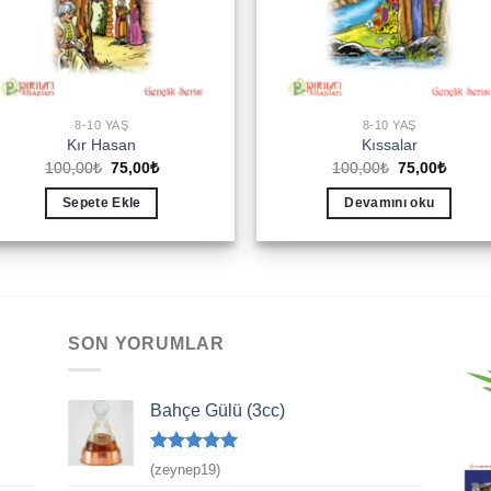
8-10 YAŞ
8-10 YAŞ
Kır Hasan
Kıssalar
Orijinal
Şu
Orijinal
Şu
100,00
₺
75,00
₺
100,00
₺
75,00
₺
fiyat:
andaki
fiyat:
andak
100,00₺.
fiyat:
100,00₺.
fiyat:
Sepete Ekle
Devamını oku
75,00₺.
75,00₺
SON YORUMLAR
Bahçe Gülü (3cc)
5 üzerinden
(zeynep19)
5
oy aldı