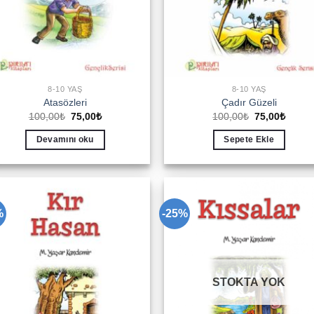
8-10 YAŞ
8-10 YAŞ
Atasözleri
Çadır Güzeli
Orijinal
Şu
Orijinal
Şu
100,00
₺
75,00
₺
100,00
₺
75,00
₺
fiyat:
andaki
fiyat:
andak
100,00₺.
fiyat:
100,00₺.
fiyat:
Devamını oku
Sepete Ekle
75,00₺.
75,00₺
%
-25%
Add to
Add 
wishlist
wishl
STOKTA YOK