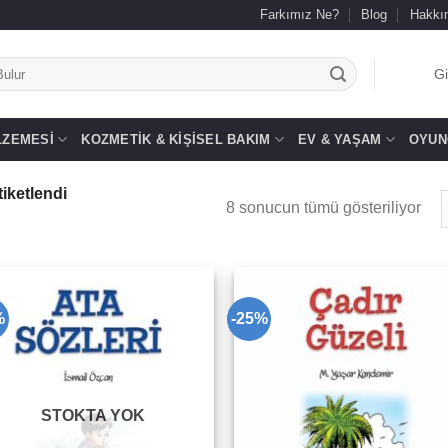
Farkımız Ne?
Blog
Hakkı
.
Gi
LZEMESI
KOZMETIK & KIŞISEL BAKIM
EV & YAŞAM
OYUN
iketlendi
8 sonucun tümü gösteriliyor
%
-25%
Add to
Add 
wishlist
wishl
STOKTA YOK