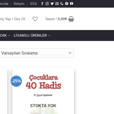
mızda
İletişim
SSS
riş Yap / Üye Ol
Sepet /
0,00
₺
CAK
LISANSLI ÜRÜNLER
-25%
to
Add to
ist
wishlist
STOKTA YOK