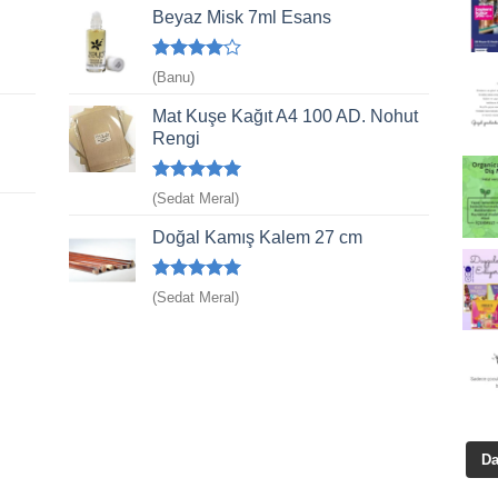
Beyaz Misk 7ml Esans
5
(Banu)
üzerinden
4
oy aldı
Mat Kuşe Kağıt A4 100 AD. Nohut
Rengi
5 üzerinden
(Sedat Meral)
5
oy aldı
Doğal Kamış Kalem 27 cm
5 üzerinden
(Sedat Meral)
5
oy aldı
Da