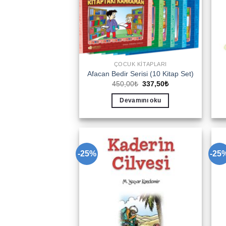
ÇOCUK KITAPLARI
Afacan Bedir Serisi (10 Kitap Set)
Orijinal
Şu
450,00
₺
337,50
₺
fiyat:
andaki
450,00₺.
fiyat:
Devamını oku
337,50₺.
-25%
-25
Add to
wishlist