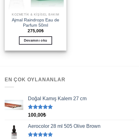
KOZMETIK & KIŞISEL BAKIM
Ajmal Raindrops Eau de
Parfum 50ml
275,00
₺
Devamını oku
EN ÇOK OYLANANLAR
Doğal Kamış Kalem 27 cm
5 üzerinden
100,00
₺
5.00
oy
aldı
Aerocolor 28 ml 505 Olive Brown