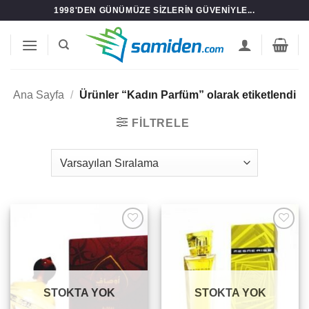
İçeriğe
1998'DEN GÜNÜMÜZE SIZLERIN GÜVENIYLE...
atla
Ana Sayfa
/
Ürünler “Kadın Parfüm” olarak etiketlendi
FILTRELE
Add to
Add to
wishlist
wishlist
STOKTA YOK
STOKTA YOK