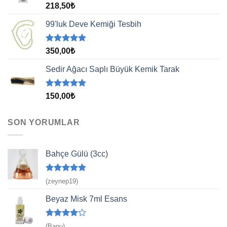
5 üzerinden
218,50
₺
5.00
oy
aldı
99'luk Deve Kemiği Tesbih
5 üzerinden
350,00
₺
5.00
oy
aldı
Sedir Ağacı Saplı Büyük Kemik Tarak
5 üzerinden
150,00
₺
5.00
oy
aldı
SON YORUMLAR
Bahçe Gülü (3cc)
5 üzerinden
(zeynep19)
5
oy aldı
Beyaz Misk 7ml Esans
5
(Banu)