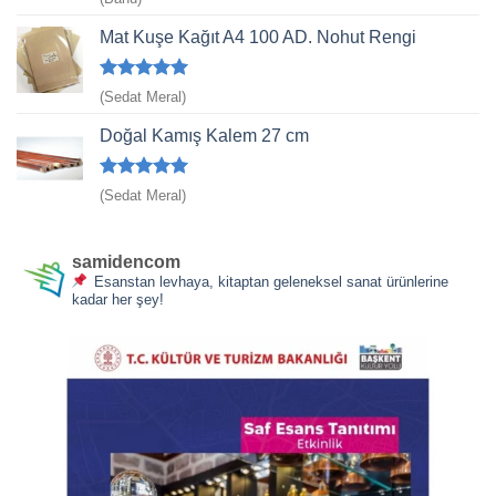
üzerinden
4
oy aldı
Mat Kuşe Kağıt A4 100 AD. Nohut Rengi
5 üzerinden
(Sedat Meral)
5
oy aldı
Doğal Kamış Kalem 27 cm
5 üzerinden
(Sedat Meral)
5
oy aldı
samidencom
Esanstan levhaya, kitaptan geleneksel sanat ürünlerine
kadar her şey!