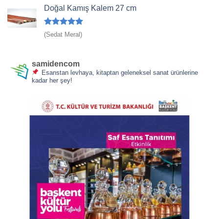
Doğal Kamış Kalem 27 cm
5 üzerinden
(Sedat Meral)
5
oy aldı
samidencom
Esanstan levhaya, kitaptan geleneksel sanat ürünlerine
kadar her şey!