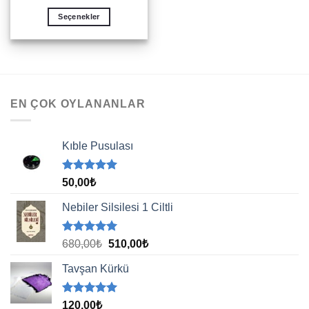
Seçenekler
Bu
ürünün
birden
fazla
varyasyonu
EN ÇOK OYLANANLAR
var.
Seçenekler
ürün
Kıble Pusulası
sayfasından
seçilebilir
5 üzerinden
50,00
₺
5.00
oy
aldı
Nebiler Silsilesi 1 Ciltli
5 üzerinden
Orijinal
Şu
680,00
₺
510,00
₺
5.00
oy
fiyat:
andaki
aldı
Tavşan Kürkü
680,00₺.
fiyat:
510,00₺.
5 üzerinden
120,00
₺