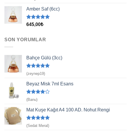
5.00
oy
aldı
Amber Saf (6cc)
5 üzerinden
645,00
₺
5.00
oy
aldı
SON YORUMLAR
Bahçe Gülü (3cc)
5 üzerinden
(zeynep19)
5
oy aldı
Beyaz Misk 7ml Esans
5
(Banu)
üzerinden
4
oy aldı
Mat Kuşe Kağıt A4 100 AD. Nohut Rengi
5 üzerinden
(Sedat Meral)
5
oy aldı