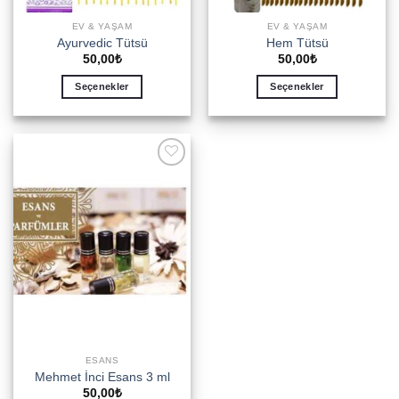
EV & YAŞAM
EV & YAŞAM
Ayurvedic Tütsü
Hem Tütsü
50,00
₺
50,00
₺
Seçenekler
Seçenekler
Bu
Bu
ürünün
ürünün
birden
birden
fazla
fazla
Add to
varyasyonu
varyasyonu
wishlist
var.
var.
Seçenekler
Seçenekler
ürün
ürün
sayfasından
sayfasından
seçilebilir
seçilebilir
ESANS
Mehmet İnci Esans 3 ml
50,00
₺