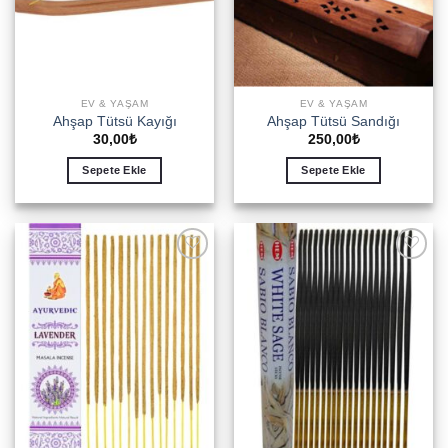
EV & YAŞAM
EV & YAŞAM
Ahşap Tütsü Kayığı
Ahşap Tütsü Sandığı
30,00
₺
250,00
₺
Sepete Ekle
Sepete Ekle
Add to
Add to
wishlist
wishlist