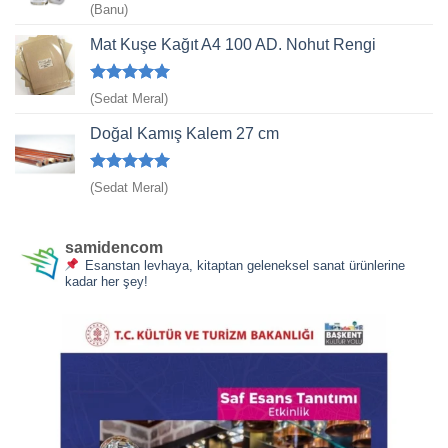
5
(Banu)
üzerinden
4
oy aldı
Mat Kuşe Kağıt A4 100 AD. Nohut Rengi
5 üzerinden
(Sedat Meral)
5
oy aldı
Doğal Kamış Kalem 27 cm
5 üzerinden
(Sedat Meral)
5
oy aldı
samidencom
Esanstan levhaya, kitaptan geleneksel sanat ürünlerine
kadar her şey!