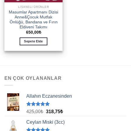
LISANSLI ÜRÜNLER
Masumlar Apartmanı Dizisi
Anne&Çocuk Mutfak
Önlüğü, Bandana ve Fırın
Eldiveni Takımı
650,00
₺
Sepete Ekle
EN ÇOK OYLANANLAR
Allahın Eczanesinden
5 üzerinden
Orijinal
Şu
425,00
₺
318,75
₺
5.00
oy
fiyat:
andaki
aldı
Ceylan Miski (3cc)
425,00₺.
fiyat:
318,75₺.