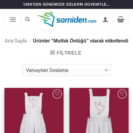
İçeriğe
1998'DEN GÜNÜMÜZE SIZLERIN GÜVENIYLE...
atla
Ana Sayfa
/
Ürünler “Mutfak Önlüğü” olarak etiketlendi
FILTRELE
Add to
Add to
wishlist
wishlist