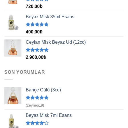
5 üzerinden
720,00
₺
5.00
oy
aldı
Beyaz Misk 35ml Esans
5 üzerinden
400,00
₺
5.00
oy
aldı
Ceylan Misk Beyaz Ud (12cc)
5 üzerinden
2.900,00
₺
5.00
oy
aldı
SON YORUMLAR
Bahçe Gülü (3cc)
5 üzerinden
(zeynep19)
5
oy aldı
Beyaz Misk 7ml Esans