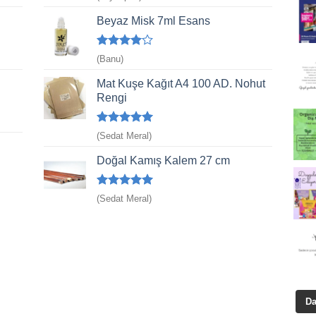
5
oy aldı
Beyaz Misk 7ml Esans
5
(Banu)
üzerinden
4
oy aldı
Mat Kuşe Kağıt A4 100 AD. Nohut
Rengi
5 üzerinden
(Sedat Meral)
5
oy aldı
Doğal Kamış Kalem 27 cm
5 üzerinden
(Sedat Meral)
5
oy aldı
Da