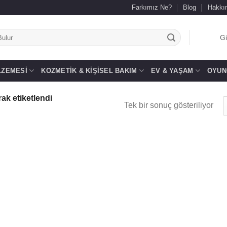
Farkımız Ne?
Blog
Hakkı
.
Gi
LZEMESI
KOZMETIK & KIŞISEL BAKIM
EV & YAŞAM
OYUN
ak etiketlendi
Tek bir sonuç gösteriliyor