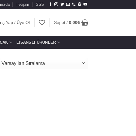
mızda
İletişim
SSS
riş Yap / Üye Ol
Sepet /
0,00
₺
CAK
LISANSLI ÜRÜNLER