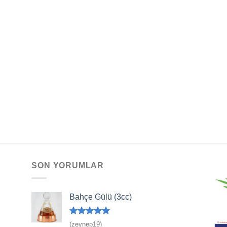
SON YORUMLAR
Bahçe Gülü (3cc)
5 üzerinden
(zeynep19)