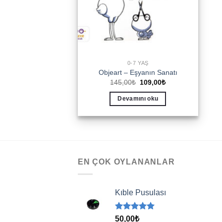
0-7 YAŞ
Objeart – Eşyanın Sanatı
Orijinal
Şu
145,00
₺
109,00
₺
fiyat:
andaki
145,00₺.
fiyat:
Devamını oku
109,00₺.
EN ÇOK OYLANANLAR
Kıble Pusulası
5 üzerinden
50,00
₺