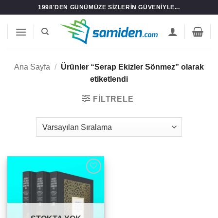
İçeriğe
1998'DEN GÜNÜMÜZE SIZLERIN GÜVENIYLE...
atla
Ana Sayfa
/
Ürünler “Serap Ekizler Sönmez” olarak
etiketlendi
FILTRELE
Add to
wishlist