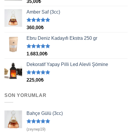
5 üzerinden
35,00
₺
5.00
oy
aldı
Amber Saf (3cc)
5 üzerinden
360,00
₺
5.00
oy
aldı
Ebru Deniz Kadayıfı Ekstra 250 gr
5 üzerinden
1.683,00
₺
5.00
oy
aldı
Dekoratif Yapay Pilli Led Alevli Şömine
5 üzerinden
225,00
₺
5.00
oy
aldı
SON YORUMLAR
Bahçe Gülü (3cc)
5 üzerinden
(zeynep19)