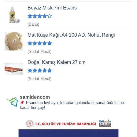
5
oy aldı
Beyaz Misk 7ml Esans
5
(Banu)
üzerinden
4
oy aldı
Mat Kuşe Kağıt A4 100 AD. Nohut Rengi
5 üzerinden
(Sedat Meral)
5
oy aldı
Doğal Kamış Kalem 27 cm
5 üzerinden
(Sedat Meral)
5
oy aldı
samidencom
Esanstan levhaya, kitaptan geleneksel sanat ürünlerine
kadar her şey!