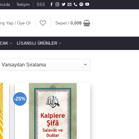
mızda
İletişim
SSS
riş Yap / Üye Ol
Sepet /
0,00
₺
CAK
LISANSLI ÜRÜNLER
-25%
to
Add to
ist
wishlist