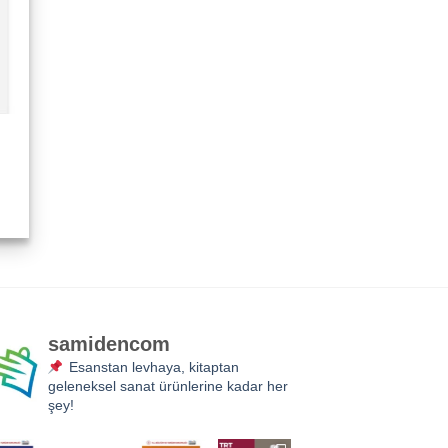
i
0₺.
samidencom
Esanstan levhaya, kitaptan
geleneksel sanat ürünlerine kadar her
şey!