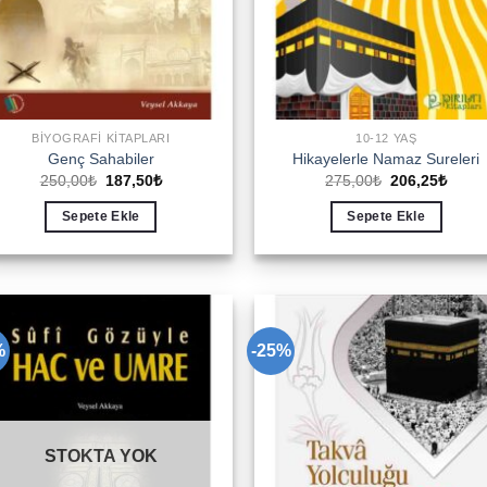
BIYOGRAFI KITAPLARI
10-12 YAŞ
Genç Sahabiler
Hikayelerle Namaz Sureleri
Orijinal
Şu
Orijinal
Şu
250,00
₺
187,50
₺
275,00
₺
206,25
₺
fiyat:
andaki
fiyat:
andak
250,00₺.
fiyat:
275,00₺.
fiyat:
Sepete Ekle
Sepete Ekle
187,50₺.
206,2
%
-25%
Add to
Add 
wishlist
wishl
STOKTA YOK