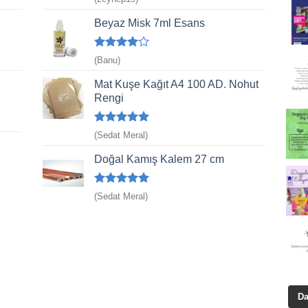
5
oy aldı
Beyaz Misk 7ml Esans
5
(Banu)
üzerinden
4
oy aldı
Mat Kuşe Kağıt A4 100 AD. Nohut
Rengi
5 üzerinden
(Sedat Meral)
5
oy aldı
Doğal Kamış Kalem 27 cm
5 üzerinden
(Sedat Meral)
5
oy aldı
Da