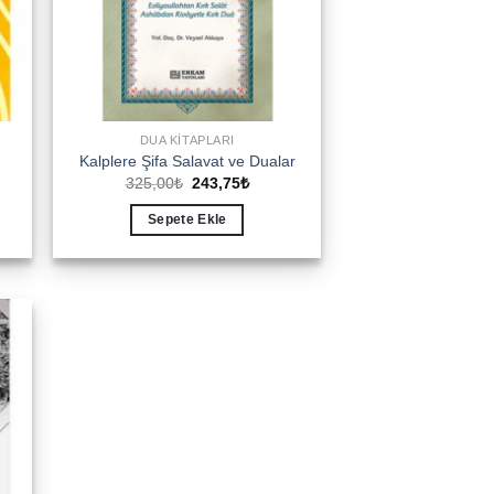
DUA KITAPLARI
Kalplere Şifa Salavat ve Dualar
Orijinal
Şu
325,00
₺
243,75
₺
i
fiyat:
andaki
325,00₺.
fiyat:
Sepete Ekle
5₺.
243,75₺.
to
ist