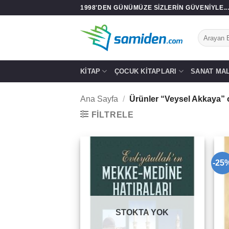
İçeriğe
1998'DEN GÜNÜMÜZE SIZLERIN GÜVENIYLE..
atla
Ara:
KITAP
ÇOCUK KITAPLARI
SANAT MA
Ana Sayfa
/
Ürünler “Veysel Akkaya” o
FILTRELE
-25
Add to
wishlist
STOKTA YOK