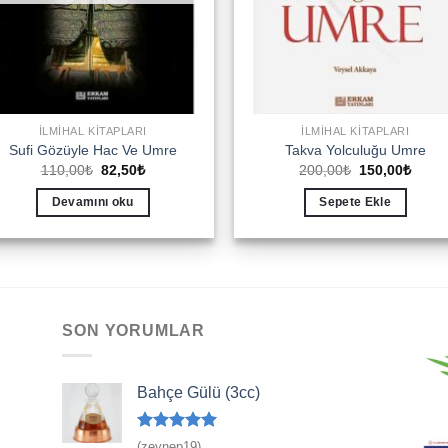
İLMIHAL KITAPLARI
İLMIHAL KITAPLARI
Sufi Gözüyle Hac Ve Umre
Takva Yolculuğu Umre
Orijinal
Şu
Orijinal
Şu
110,00
₺
82,50
₺
200,00
₺
150,00
₺
fiyat:
andaki
fiyat:
andak
110,00₺.
fiyat:
200,00₺.
fiyat:
Devamını oku
Sepete Ekle
82,50₺.
150,0
SON YORUMLAR
Bahçe Gülü (3cc)
5 üzerinden
(zeynep19)