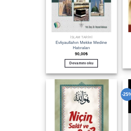
İSLAM TARIHI
Evliyaullahın Mekke Medine
Hatıraları
90,00
₺
Devamını oku
-25
Add to
wishlist