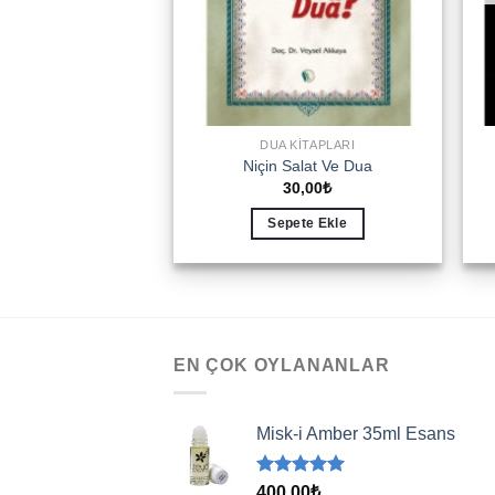
DUA KITAPLARI
Niçin Salat Ve Dua
30,00
₺
Sepete Ekle
EN ÇOK OYLANANLAR
Misk-i Amber 35ml Esans
5 üzerinden
400,00
₺