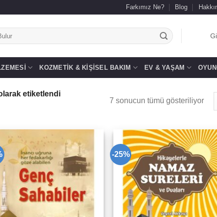
Farkımız Ne?
Blog
Hakkı
.
Gi
LZEMESI
KOZMETIK & KIŞISEL BAKIM
EV & YAŞAM
OYUN
larak etiketlendi
7 sonucun tümü gösteriliyor
%
-25%
Add to
Add 
wishlist
wishl