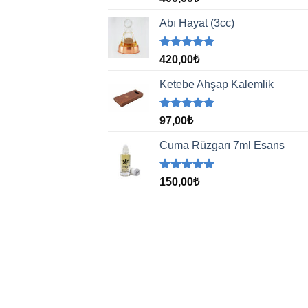
5.00
oy
aldı
Abı Hayat (3cc)
5 üzerinden
420,00
₺
5.00
oy
aldı
Ketebe Ahşap Kalemlik
5 üzerinden
97,00
₺
5.00
oy
aldı
Cuma Rüzgarı 7ml Esans
5 üzerinden
150,00
₺
5.00
oy
aldı