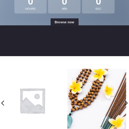
0
0
0
HOURS
MIN
SEC
Browse now