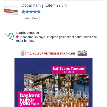
5
oy aldı
Doğal Kamış Kalem 27 cm
5 üzerinden
(Sedat Meral)
5
oy aldı
samidencom
Esanstan levhaya, kitaptan geleneksel sanat ürünlerine
kadar her şey!