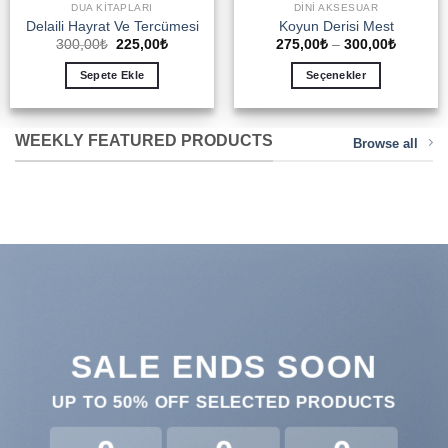
DUA KITAPLARI
DINI AKSESUAR
Delaili Hayrat Ve Tercümesi
Koyun Derisi Mest
Orijinal
Şu
Fiyat
300,00
₺
225,00
₺
275,00
₺
–
300,00
₺
fiyat:
andaki
aralığı:
300,00₺.
fiyat:
275,00₺
Sepete Ekle
Seçenekler
225,00₺.
-
300,00₺
Bu
ürünün
WEEKLY FEATURED PRODUCTS
birden
Browse all
fazla
varyasyonu
var.
Seçenekler
ürün
sayfasından
seçilebilir
SALE ENDS SOON
UP TO
50% OFF
SELECTED PRODUCTS