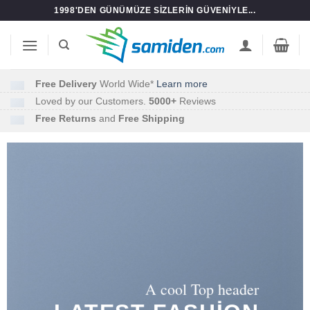
İçeriğe
1998'DEN GÜNÜMÜZE SIZLERIN GÜVENIYLE...
atla
Free Delivery
World Wide*
Learn more
Loved by our Customers.
5000+
Reviews
Free Returns
and
Free Shipping
A cool Top header