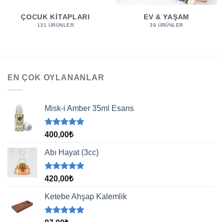
ÇOCUK KITAPLARI
EV & YAŞAM
131 ÜRÜNLER
39 ÜRÜNLER
EN ÇOK OYLANANLAR
Misk-i Amber 35ml Esans
5 üzerinden
400,00
₺
5.00
oy
aldı
Abı Hayat (3cc)
5 üzerinden
420,00
₺
5.00
oy
aldı
Ketebe Ahşap Kalemlik
5 üzerinden