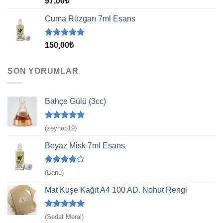
97,00
₺
5.00
oy
aldı
Cuma Rüzgarı 7ml Esans
5 üzerinden
150,00
₺
5.00
oy
aldı
SON YORUMLAR
Bahçe Gülü (3cc)
5 üzerinden
(zeynep19)
5
oy aldı
Beyaz Misk 7ml Esans
5
(Banu)
üzerinden
4
oy aldı
Mat Kuşe Kağıt A4 100 AD. Nohut Rengi
5 üzerinden
(Sedat Meral)