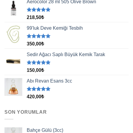
Aerocolor 28 ml 505 Olive Brown
5 üzerinden
218,50
₺
5.00
oy
aldı
99'luk Deve Kemiği Tesbih
5 üzerinden
350,00
₺
5.00
oy
aldı
Sedir Ağacı Saplı Büyük Kemik Tarak
5 üzerinden
150,00
₺
5.00
oy
aldı
Abı Revan Esans 3cc
5 üzerinden
420,00
₺
5.00
oy
aldı
SON YORUMLAR
Bahçe Gülü (3cc)