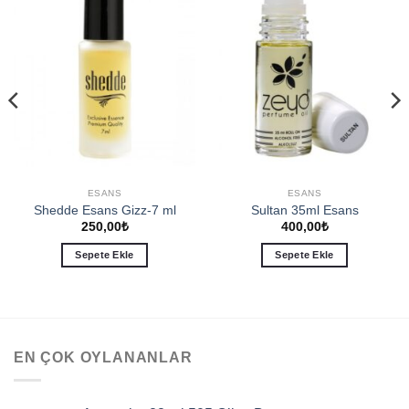
Add to
Add to
wishlist
wishlist
ESANS
ESANS
Shedde Esans Gizz-7 ml
Sultan 35ml Esans
250,00
₺
400,00
₺
Sepete Ekle
Sepete Ekle
EN ÇOK OYLANANLAR