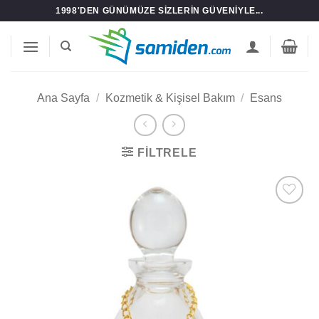
İçeriğe
1998'DEN GÜNÜMÜZE SIZLERIN GÜVENIYLE...
atla
Ana Sayfa
/
Kozmetik & Kişisel Bakım
/
Esans
FILTRELE
Add to
wishlist