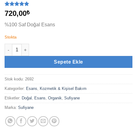
2
müşteri
720,00
₺
puanına
dayanarak
%100 Saf Doğal Esans
5 üzerinden
5
puan aldı
Stokta
Ceylan Miski (3cc) adet
Sepete Ekle
Stok kodu:
2692
Kategoriler:
Esans
,
Kozmetik & Kişisel Bakım
Etiketler:
Doğal
,
Esans
,
Organik
,
Sufiyane
Marka:
Sufiyane