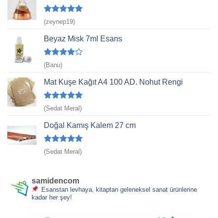
5 üzerinden
(zeynep19)
5
oy aldı
Beyaz Misk 7ml Esans
5
(Banu)
üzerinden
4
oy aldı
Mat Kuşe Kağıt A4 100 AD. Nohut Rengi
5 üzerinden
(Sedat Meral)
5
oy aldı
Doğal Kamış Kalem 27 cm
5 üzerinden
(Sedat Meral)
5
oy aldı
samidencom
Esanstan levhaya, kitaptan geleneksel sanat ürünlerine
kadar her şey!