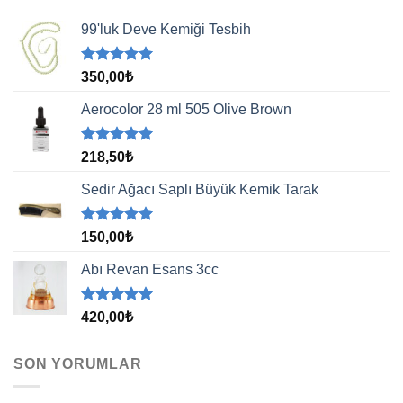
99'luk Deve Kemiği Tesbih
5 üzerinden
350,00
₺
5.00
oy
aldı
Aerocolor 28 ml 505 Olive Brown
5 üzerinden
218,50
₺
5.00
oy
aldı
Sedir Ağacı Saplı Büyük Kemik Tarak
5 üzerinden
150,00
₺
5.00
oy
aldı
Abı Revan Esans 3cc
5 üzerinden
420,00
₺
5.00
oy
aldı
SON YORUMLAR