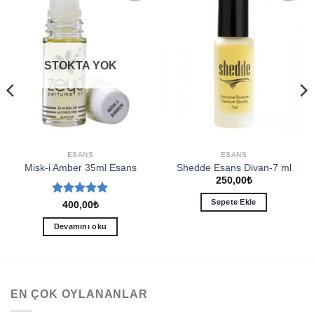
Add to
Add to
wishlist
wishlist
STOKTA YOK
ESANS
ESANS
Misk-i Amber 35ml Esans
Shedde Esans Divan-7 ml
250,00
₺
Sepete Ekle
5 üzerinden
400,00
₺
5
oy aldı
Devamını oku
EN ÇOK OYLANANLAR