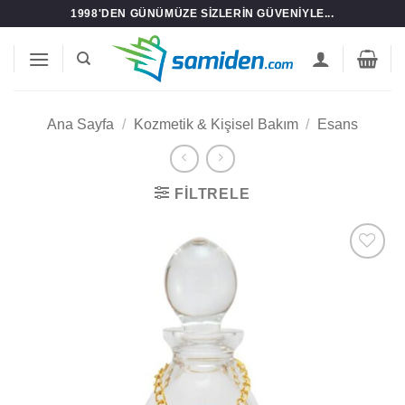
İçeriğe
1998'DEN GÜNÜMÜZE SIZLERIN GÜVENIYLE...
atla
Ana Sayfa
/
Kozmetik & Kişisel Bakım
/
Esans
FILTRELE
Add to
wishlist