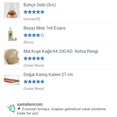
Bahçe Gülü (3cc)
5 üzerinden
(zeynep19)
5
oy aldı
Beyaz Misk 7ml Esans
5
(Banu)
üzerinden
4
oy aldı
Mat Kuşe Kağıt A4 100 AD. Nohut Rengi
5 üzerinden
(Sedat Meral)
5
oy aldı
Doğal Kamış Kalem 27 cm
5 üzerinden
(Sedat Meral)
5
oy aldı
samidencom
Esanstan levhaya, kitaptan geleneksel sanat ürünlerine
kadar her şey!