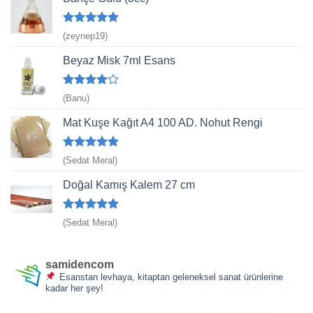
5 üzerinden
(zeynep19)
5
oy aldı
Beyaz Misk 7ml Esans
5
(Banu)
üzerinden
4
oy aldı
Mat Kuşe Kağıt A4 100 AD. Nohut Rengi
5 üzerinden
(Sedat Meral)
5
oy aldı
Doğal Kamış Kalem 27 cm
5 üzerinden
(Sedat Meral)
5
oy aldı
samidencom
Esanstan levhaya, kitaptan geleneksel sanat ürünlerine
kadar her şey!