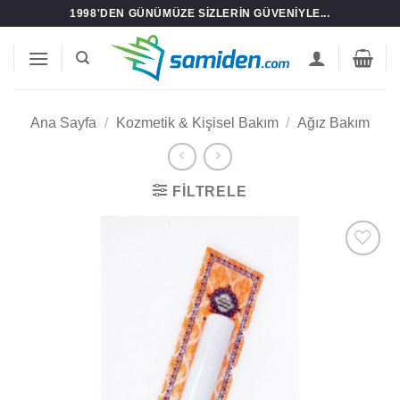
İçeriğe
1998'DEN GÜNÜMÜZE SIZLERIN GÜVENIYLE...
atla
Ana Sayfa
/
Kozmetik & Kişisel Bakım
/
Ağız Bakım
FILTRELE
Add to
wishlist