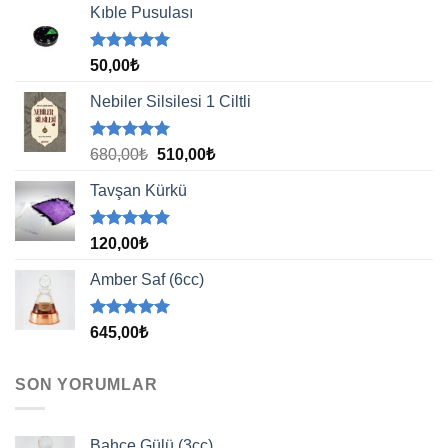
Kıble Pusulası
5 üzerinden
50,00
₺
5.00
oy
aldı
Nebiler Silsilesi 1 Ciltli
5 üzerinden
Orijinal
Şu
680,00
₺
510,00
₺
5.00
oy
fiyat:
andaki
aldı
Tavşan Kürkü
680,00₺.
fiyat:
510,00₺.
5 üzerinden
120,00
₺
5.00
oy
aldı
Amber Saf (6cc)
5 üzerinden
645,00
₺
5.00
oy
aldı
SON YORUMLAR
Bahçe Gülü (3cc)