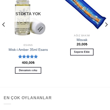
STOKTA YOK
AĞIZ BAKIM
Misvak
20,00
₺
ESANS
Misk-i Amber 35ml Esans
Sepete Ekle
5 üzerinden
400,00
₺
5
oy aldı
Devamını oku
EN ÇOK OYLANANLAR