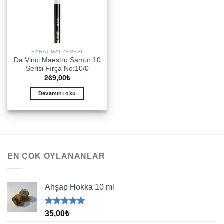
SANAT MALZEMESI
Da Vinci Maestro Samur 10
Serisi Fırça No:10/0
269,00
₺
Devamını oku
EN ÇOK OYLANANLAR
Ahşap Hokka 10 ml
5 üzerinden
35,00
₺
5.00
oy