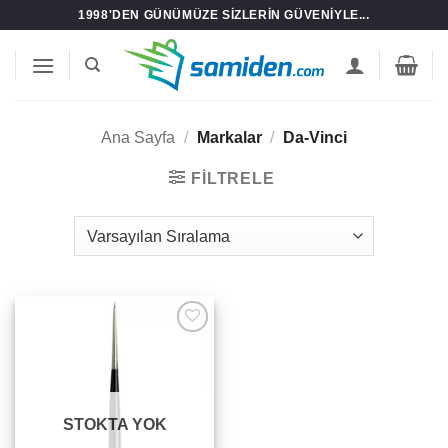
İçeriğe
1998'DEN GÜNÜMÜZE SIZLERIN GÜVENIYLE...
atla
Ana Sayfa
/
Markalar
/
Da-Vinci
FILTRELE
Add to
wishlist
STOKTA YOK