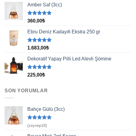
aldı
Amber Saf (3cc)
5 üzerinden
360,00
₺
5.00
oy
aldı
Ebru Deniz Kadayıfı Ekstra 250 gr
5 üzerinden
1.683,00
₺
5.00
oy
aldı
Dekoratif Yapay Pilli Led Alevli Şömine
5 üzerinden
225,00
₺
5.00
oy
aldı
SON YORUMLAR
Bahçe Gülü (3cc)
5 üzerinden
(zeynep19)
5
oy aldı