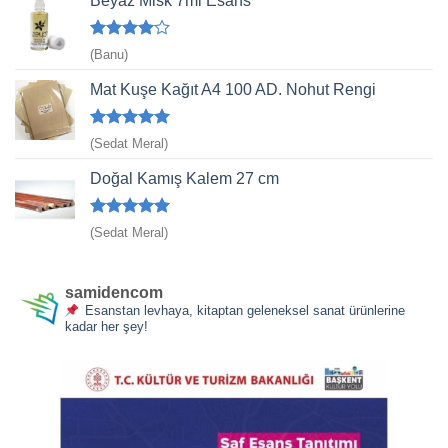
Beyaz Misk 7ml Esans
5
(Banu)
üzerinden
4
oy aldı
Mat Kuşe Kağıt A4 100 AD. Nohut Rengi
5 üzerinden
(Sedat Meral)
5
oy aldı
Doğal Kamış Kalem 27 cm
5 üzerinden
(Sedat Meral)
5
oy aldı
samidencom
Esanstan levhaya, kitaptan geleneksel sanat ürünlerine
kadar her şey!