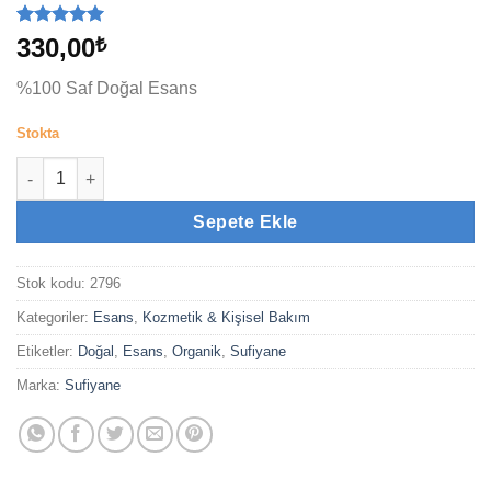
1
müşteri
330,00
₺
puanına
dayanarak
%100 Saf Doğal Esans
5 üzerinden
5
puan aldı
Stokta
Bala Hatun (3cc) adet
Sepete Ekle
Stok kodu:
2796
Kategoriler:
Esans
,
Kozmetik & Kişisel Bakım
Etiketler:
Doğal
,
Esans
,
Organik
,
Sufiyane
Marka:
Sufiyane