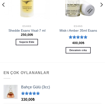
ESANS
ESANS
Shedde Esans Visal-7 ml
Misk-i Amber 35ml Esans
250,00
₺
Sepete Ekle
5 üzerinden
400,00
₺
5
oy aldı
Devamını oku
EN ÇOK OYLANANLAR
Bahçe Gülü (3cc)
5 üzerinden
330,00
₺
5.00
oy