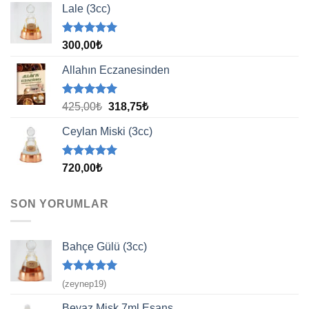
aldı
Lale (3cc)
5 üzerinden
300,00
₺
5.00
oy
aldı
Allahın Eczanesinden
5 üzerinden
Orijinal
Şu
425,00
₺
318,75
₺
5.00
oy
fiyat:
andaki
aldı
Ceylan Miski (3cc)
425,00₺.
fiyat:
318,75₺.
5 üzerinden
720,00
₺
5.00
oy
aldı
SON YORUMLAR
Bahçe Gülü (3cc)
5 üzerinden
(zeynep19)
5
oy aldı
Beyaz Misk 7ml Esans