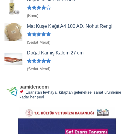
5
(Banu)
üzerinden
4
oy aldı
Mat Kuşe Kağıt A4 100 AD. Nohut Rengi
5 üzerinden
(Sedat Meral)
5
oy aldı
Doğal Kamış Kalem 27 cm
5 üzerinden
(Sedat Meral)
5
oy aldı
samidencom
Esanstan levhaya, kitaptan geleneksel sanat ürünlerine
kadar her şey!