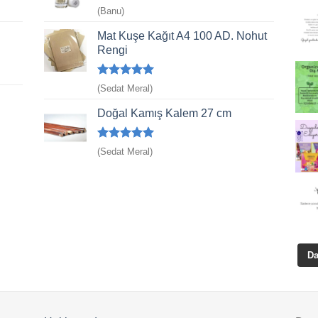
5
(Banu)
üzerinden
4
oy aldı
Mat Kuşe Kağıt A4 100 AD. Nohut
Rengi
5 üzerinden
(Sedat Meral)
5
oy aldı
Doğal Kamış Kalem 27 cm
5 üzerinden
(Sedat Meral)
5
oy aldı
Da