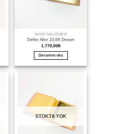
SANAT MALZEMESI
Defter Altın 23,6K Dream
1.770,00
₺
Devamını oku
to
Add to
ist
wishlist
STOKTA YOK