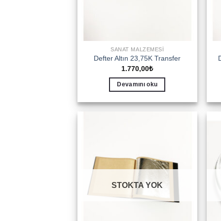
SANAT MALZEMESI
Defter Altın 23,75K Transfer
1.770,00
₺
Devamını oku
Add to
wishlist
STOKTA YOK