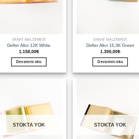
SANAT MALZEMESI
SANAT MALZEMESI
Defter Altın 12K White
Defter Altın 15,3K Green
1.158,00
₺
1.350,00
₺
Devamını oku
Devamını oku
Add to
Add 
wishlist
wishl
STOKTA YOK
STOKTA YOK