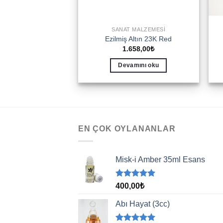
SANAT MALZEMESI
Ezilmiş Altın 23K Red
1.658,00
₺
Devamını oku
EN ÇOK OYLANANLAR
Misk-i Amber 35ml Esans
5 üzerinden
400,00
₺
5.00
oy
aldı
Abı Hayat (3cc)