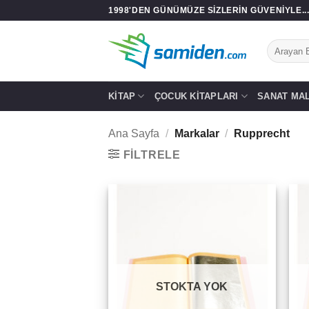
İçeriğe
1998'DEN GÜNÜMÜZE SIZLERIN GÜVENIYLE..
atla
Ara:
KITAP
ÇOCUK KITAPLARI
SANAT MA
Ana Sayfa
/
Markalar
/
Rupprecht
FILTRELE
Add to
wishlist
STOKTA YOK