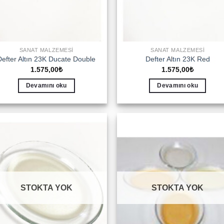
SANAT MALZEMESI
SANAT MALZEMESI
Defter Altın 23K Ducate Double
Defter Altın 23K Red
1.575,00
₺
1.575,00
₺
Devamını oku
Devamını oku
Add to
Add 
wishlist
wishl
STOKTA YOK
STOKTA YOK