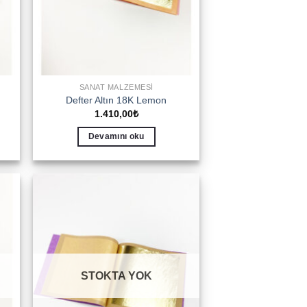
SANAT MALZEMESI
Defter Altın 18K Lemon
1.410,00
₺
Devamını oku
to
Add to
ist
wishlist
STOKTA YOK