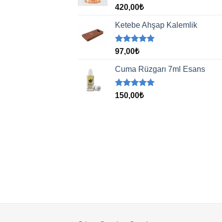
5 üzerinden
420,00
₺
5.00
oy
aldı
Ketebe Ahşap Kalemlik
5 üzerinden
97,00
₺
5.00
oy
aldı
Cuma Rüzgarı 7ml Esans
5 üzerinden
150,00
₺
5.00
oy
aldı