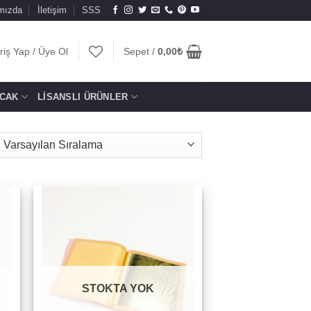
mızda
İletişim
SSS
riş Yap / Üye Ol
Sepet /
0,00
₺
CAK
LISANSLI ÜRÜNLER
to
Add to
ist
wishlist
STOKTA YOK