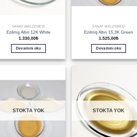
SANAT MALZEMESI
SANAT MALZEMESI
Ezilmiş Altın 12K White
Ezilmiş Altın 15,3K Green
1.330,00
₺
1.525,00
₺
Devamını oku
Devamını oku
Add to
Add 
wishlist
wishl
STOKTA YOK
STOKTA YOK