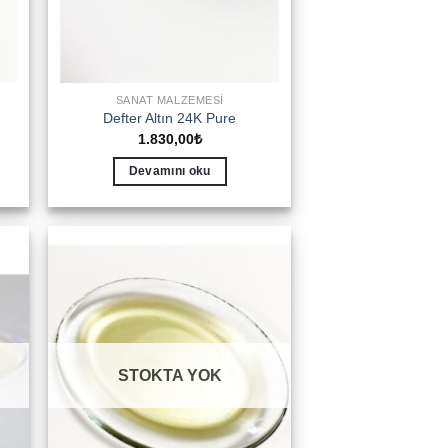
SANAT MALZEMESI
Defter Altın 24K Pure
1.830,00
₺
Devamını oku
to
Add to
ist
wishlist
STOKTA YOK