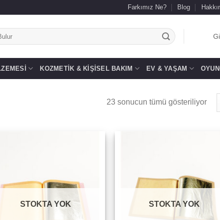
Farkımız Ne?
Blog
Hakkı
.
Gi
LZEMESI
KOZMETIK & KIŞISEL BAKIM
EV & YAŞAM
OYUN
23 sonucun tümü gösteriliyor
Add to
Add 
wishlist
wishl
STOKTA YOK
STOKTA YOK