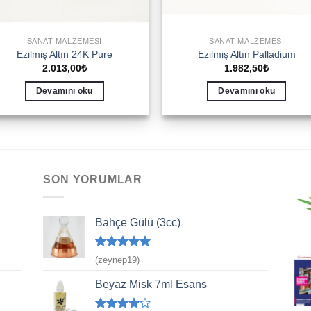
SANAT MALZEMESI
SANAT MALZEMESI
Ezilmiş Altın 24K Pure
Ezilmiş Altın Palladium
2.013,00
₺
1.982,50
₺
Devamını oku
Devamını oku
SON YORUMLAR
Bahçe Gülü (3cc)
5 üzerinden
(zeynep19)
5
oy aldı
Beyaz Misk 7ml Esans