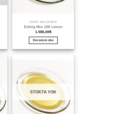
SANAT MALZEMESI
Ezilmiş Altın 18K Lemon
1.586,00
₺
Devamını oku
to
Add to
ist
wishlist
STOKTA YOK