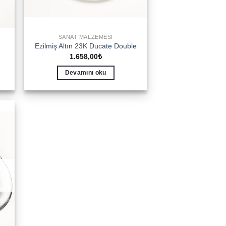
SANAT MALZEMESI
Ezilmiş Altın 23K Ducate Double
1.658,00
₺
Devamını oku
to
ist