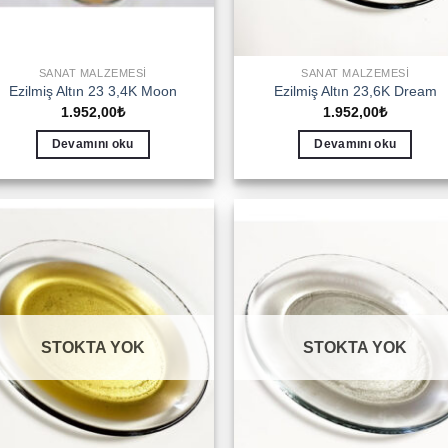
SANAT MALZEMESI
SANAT MALZEMESI
Ezilmiş Altın 23 3,4K Moon
Ezilmiş Altın 23,6K Dream
1.952,00
₺
1.952,00
₺
Devamını oku
Devamını oku
Add to
Add 
wishlist
wishl
STOKTA YOK
STOKTA YOK