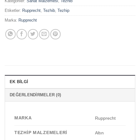
Kategoriler:
Sanat Malzemesi
,
Tezhib
Etiketler:
Rupprecht
,
Tezhib
,
Tezhip
Marka:
Rupprecht
EK BILGI
DEĞERLENDIRMELER (0)
MARKA
Rupprecht
TEZHIP MALZEMELERI
Altın