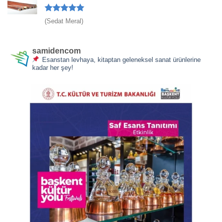
5 üzerinden
(Sedat Meral)
5
oy aldı
samidencom
Esanstan levhaya, kitaptan geleneksel sanat ürünlerine
kadar her şey!