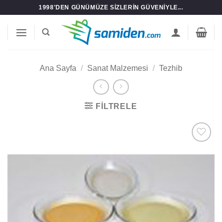
İçeriğe
1998'DEN GÜNÜMÜZE SIZLERIN GÜVENIYLE...
atla
Ana Sayfa
/
Sanat Malzemesi
/
Tezhib
FILTRELE
Add to
wishlist