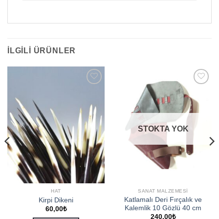
İLGILI ÜRÜNLER
Add to
Add to
wishlist
wishlist
STOKTA YOK
HAT
SANAT MALZEMESI
Katlamalı Deri Fırçalık ve
Kirpi Dikeni
Kalemlik 10 Gözlü 40 cm
60,00
₺
240,00
₺