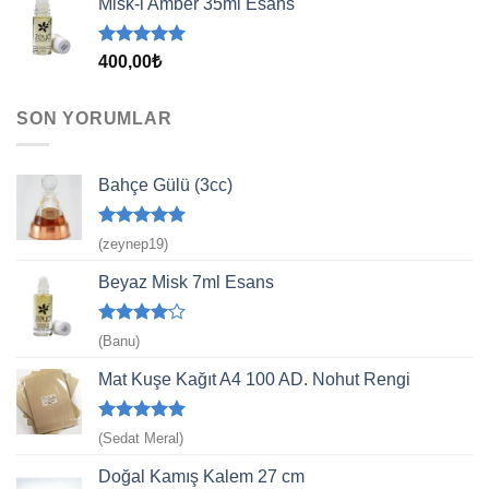
Misk-i Amber 35ml Esans
5 üzerinden
400,00
₺
5.00
oy
aldı
SON YORUMLAR
Bahçe Gülü (3cc)
5 üzerinden
(zeynep19)
5
oy aldı
Beyaz Misk 7ml Esans
5
(Banu)
üzerinden
4
oy aldı
Mat Kuşe Kağıt A4 100 AD. Nohut Rengi
5 üzerinden
(Sedat Meral)
5
oy aldı
Doğal Kamış Kalem 27 cm