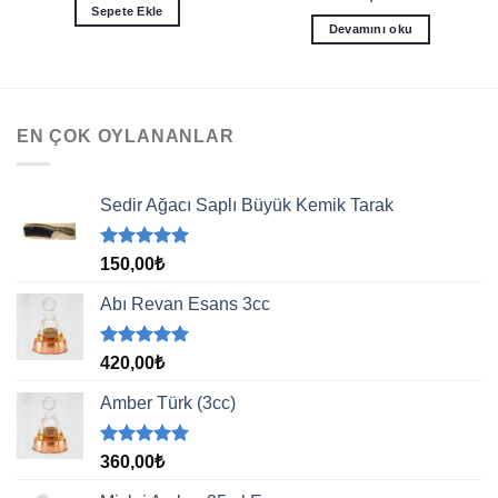
Sepete Ekle
Devamını oku
EN ÇOK OYLANANLAR
Sedir Ağacı Saplı Büyük Kemik Tarak
5 üzerinden
150,00
₺
5.00
oy
aldı
Abı Revan Esans 3cc
5 üzerinden
420,00
₺
5.00
oy
aldı
Amber Türk (3cc)
5 üzerinden
360,00
₺
5.00
oy
aldı