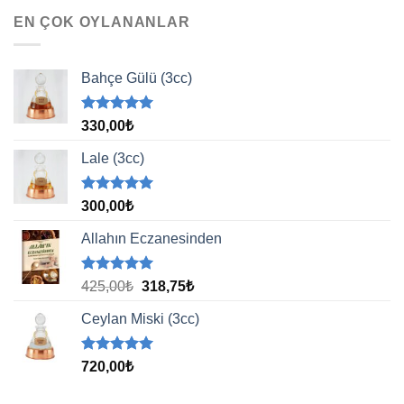
EN ÇOK OYLANANLAR
Bahçe Gülü (3cc)
5 üzerinden
330,00
₺
5.00
oy
aldı
Lale (3cc)
5 üzerinden
300,00
₺
5.00
oy
aldı
Allahın Eczanesinden
5 üzerinden
Orijinal
Şu
425,00
₺
318,75
₺
5.00
oy
fiyat:
andaki
aldı
Ceylan Miski (3cc)
425,00₺.
fiyat:
318,75₺.
5 üzerinden
720,00
₺
5.00
oy
aldı