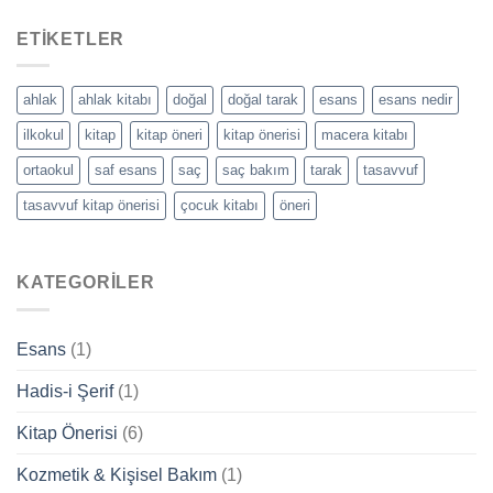
Avantajları
Nelerdir?
ETIKETLER
ahlak
ahlak kitabı
doğal
doğal tarak
esans
esans nedir
ilkokul
kitap
kitap öneri
kitap önerisi
macera kitabı
ortaokul
saf esans
saç
saç bakım
tarak
tasavvuf
tasavvuf kitap önerisi
çocuk kitabı
öneri
KATEGORILER
Esans
(1)
Hadis-i Şerif
(1)
Kitap Önerisi
(6)
Kozmetik & Kişisel Bakım
(1)