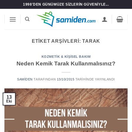
İçeriğe
1998'DEN GÜNÜMÜZE SIZLERIN GÜVENIYLE...
atla
ETIKET ARŞIVLERI:
TARAK
KOZMETIK & KIŞISEL BAKIM
Neden Kemik Tarak Kullanmalısınız?
SAMIDEN
TARAFINDAN
13/10/2015
TARIHINDE YAYINLANDI
13
Eki