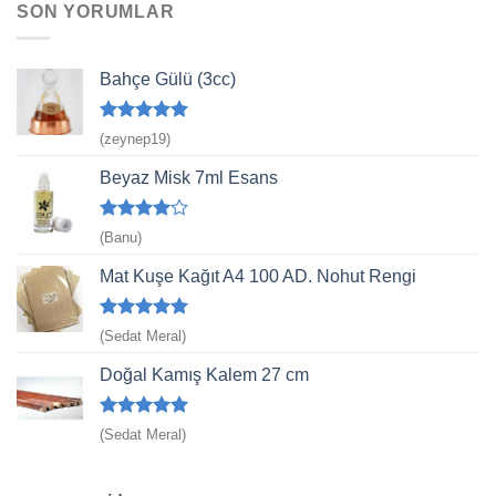
SON YORUMLAR
Bahçe Gülü (3cc)
5 üzerinden
(zeynep19)
5
oy aldı
Beyaz Misk 7ml Esans
5
(Banu)
üzerinden
4
oy aldı
Mat Kuşe Kağıt A4 100 AD. Nohut Rengi
5 üzerinden
(Sedat Meral)
5
oy aldı
Doğal Kamış Kalem 27 cm
5 üzerinden
(Sedat Meral)
5
oy aldı