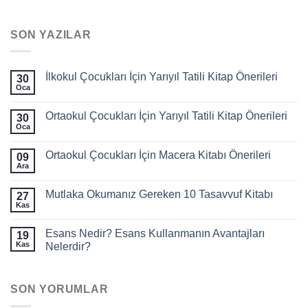
SON YAZILAR
İlkokul Çocukları İçin Yarıyıl Tatili Kitap Önerileri
30
Oca
Yorum
yok
İlkokul
Ortaokul Çocukları İçin Yarıyıl Tatili Kitap Önerileri
30
Çocukları
İçin
Oca
Yorum
Yarıyıl
yok
Tatili
Ortaokul
Kitap
Ortaokul Çocukları İçin Macera Kitabı Önerileri
09
Çocukları
Önerileri
İçin
Ara
Yorum
Yarıyıl
yok
Tatili
Ortaokul
Kitap
Mutlaka Okumanız Gereken 10 Tasavvuf Kitabı
27
Çocukları
Önerileri
İçin
Kas
Yorum
Macera
yok
Kitabı
Mutlaka
Önerileri
Esans Nedir? Esans Kullanmanın Avantajları
19
Okumanız
Gereken
Kas
Nelerdir?
10
Yorum
Tasavvuf
yok
Kitabı
Esans
Nedir?
SON YORUMLAR
Esans
Kullanmanın