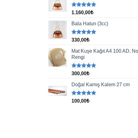
5 üzerinden
1.160,00
₺
5.00
oy
aldı
Bala Hatun (3cc)
5 üzerinden
330,00
₺
5.00
oy
aldı
Mat Kuşe Kağıt A4 100 AD. No
Rengi
5 üzerinden
300,00
₺
5.00
oy
aldı
Doğal Kamış Kalem 27 cm
5 üzerinden
100,00
₺
5.00
oy
aldı