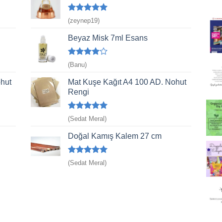
5 üzerinden
(zeynep19)
5
oy aldı
Beyaz Misk 7ml Esans
5
(Banu)
üzerinden
4
oy aldı
hut
Mat Kuşe Kağıt A4 100 AD. Nohut
Rengi
5 üzerinden
(Sedat Meral)
5
oy aldı
Doğal Kamış Kalem 27 cm
5 üzerinden
(Sedat Meral)
5
oy aldı