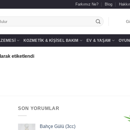
Farkımız Ne?
Blog
Hakkı
.
Gi
LZEMESI
KOZMETIK & KIŞISEL BAKIM
EV & YAŞAM
OYUN
arak etiketlendi
SON YORUMLAR
Bahçe Gülü (3cc)