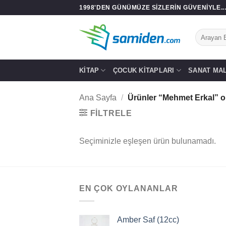
İçeriğe
1998'DEN GÜNÜMÜZE SIZLERIN GÜVENIYLE..
atla
Ara:
KITAP
ÇOCUK KITAPLARI
SANAT MA
Ana Sayfa
/
Ürünler “Mehmet Erkal” ol
FILTRELE
Seçiminizle eşleşen ürün bulunamadı.
EN ÇOK OYLANANLAR
Amber Saf (12cc)