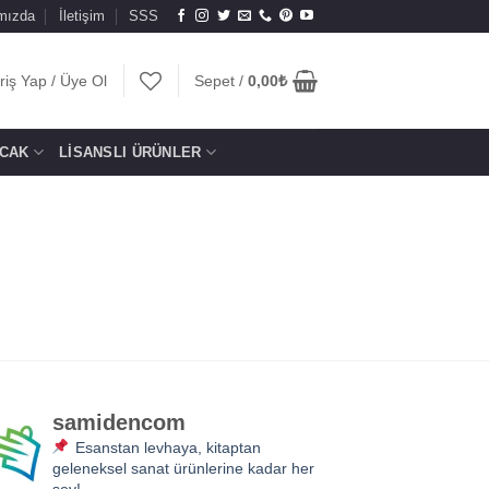
mızda
İletişim
SSS
riş Yap / Üye Ol
Sepet /
0,00
₺
CAK
LISANSLI ÜRÜNLER
samidencom
Esanstan levhaya, kitaptan
geleneksel sanat ürünlerine kadar her