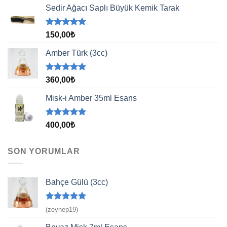
aldı
Sedir Ağacı Saplı Büyük Kemik Tarak
5 üzerinden
150,00
₺
5.00
oy
aldı
Amber Türk (3cc)
5 üzerinden
360,00
₺
5.00
oy
aldı
Misk-i Amber 35ml Esans
5 üzerinden
400,00
₺
5.00
oy
aldı
SON YORUMLAR
Bahçe Gülü (3cc)
5 üzerinden
(zeynep19)
5
oy aldı