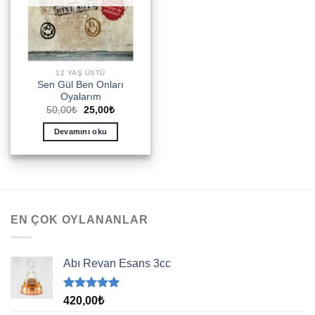
12 YAŞ ÜSTÜ
Sen Gül Ben Onları
Oyalarım
Orijinal
Şu
50,00
₺
25,00
₺
fiyat:
andaki
50,00₺.
fiyat:
Devamını oku
25,00₺.
EN ÇOK OYLANANLAR
Abı Revan Esans 3cc
5 üzerinden
420,00
₺
5.00
oy