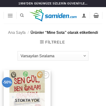
İçeriğe
1998'DEN GÜNÜMÜZE SIZLERIN GÜVENIYLE...
atla
Ana Sayfa
/
Ürünler “Mine Sota” olarak etiketlendi
FILTRELE
-50%
Add to
wishlist
STOKTA YOK