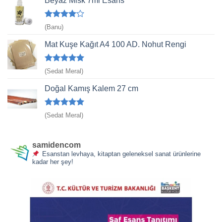
Beyaz Misk 7ml Esans
5
(Banu)
üzerinden
4
oy aldı
Mat Kuşe Kağıt A4 100 AD. Nohut Rengi
5 üzerinden
(Sedat Meral)
5
oy aldı
Doğal Kamış Kalem 27 cm
5 üzerinden
(Sedat Meral)
5
oy aldı
samidencom
Esanstan levhaya, kitaptan geleneksel sanat ürünlerine
kadar her şey!