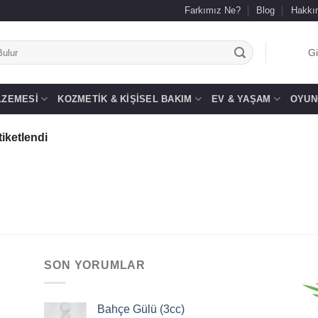
Farkımız Ne?
Blog
Hakkı
.
Gi
LZEMESI
KOZMETIK & KIŞISEL BAKIM
EV & YAŞAM
OYUN
tiketlendi
SON YORUMLAR
Bahçe Gülü (3cc)