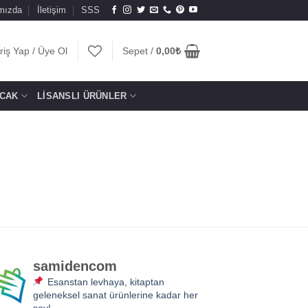
mızda
İletişim
SSS
riş Yap / Üye Ol
Sepet /
0,00
₺
CAK
LISANSLI ÜRÜNLER
samidencom
Esanstan levhaya, kitaptan
geleneksel sanat ürünlerine kadar her