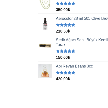
5 üzerinden
350,00
₺
5.00
oy
aldı
Aerocolor 28 ml 505 Olive Br
5 üzerinden
218,50
₺
5.00
oy
aldı
Sedir Ağacı Saplı Büyük Kemi
Tarak
5 üzerinden
150,00
₺
5.00
oy
aldı
Abı Revan Esans 3cc
5 üzerinden
420,00
₺
5.00
oy
aldı