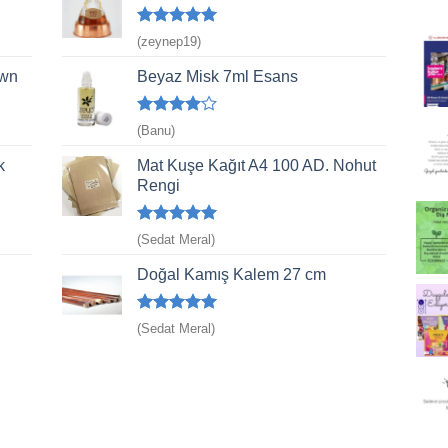
5 üzerinden
(zeynep19)
5
oy aldı
own
Beyaz Misk 7ml Esans
5
(Banu)
üzerinden
4
oy aldı
k
Mat Kuşe Kağıt A4 100 AD. Nohut
Rengi
5 üzerinden
(Sedat Meral)
5
oy aldı
Doğal Kamış Kalem 27 cm
5 üzerinden
(Sedat Meral)
5
oy aldı