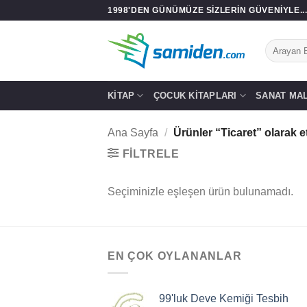
İçeriğe
1998'DEN GÜNÜMÜZE SIZLERIN GÜVENIYLE..
atla
Ara:
KITAP
ÇOCUK KITAPLARI
SANAT MA
Ana Sayfa
/
Ürünler “Ticaret” olarak e
FILTRELE
Seçiminizle eşleşen ürün bulunamadı.
EN ÇOK OYLANANLAR
99'luk Deve Kemiği Tesbih