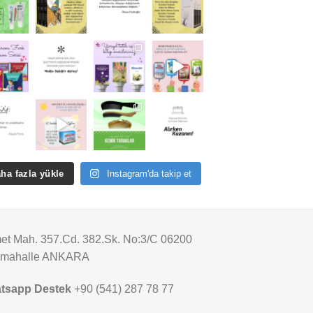
ha fazla yükle
Instagram'da takip et
t Mah. 357.Cd. 382.Sk. No:3/C 06200
imahalle ANKARA
tsapp Destek
+90 (541) 287 78 77