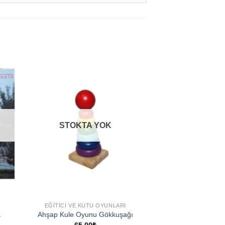
to
Add to
ist
wishlist
STOKTA YOK
EĞITICI VE KUTU OYUNLARI
a
Ahşap Kule Oyunu Gökkuşağı
65,00
₺