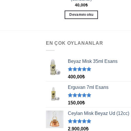
40,00
₺
40,00
₺
amını oku
Devamını oku
EN ÇOK OYLANANLAR
Beyaz Misk 35ml Esans
5 üzerinden
400,00
₺
5.00
oy
aldı
Erguvan 7ml Esans
5 üzerinden
150,00
₺
5.00
oy
aldı
Ceylan Misk Beyaz Ud (12cc)
5 üzerinden
2.900,00
₺