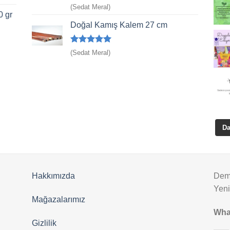
5 üzerinden
(Sedat Meral)
5
oy aldı
0 gr
Doğal Kamış Kalem 27 cm
5 üzerinden
(Sedat Meral)
5
oy aldı
Da
Hakkımızda
Deme
Yen
Mağazalarımız
Wha
Gizlilik