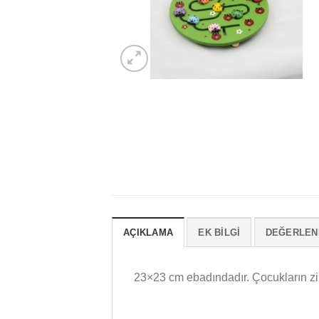
AÇIKLAMA
EK BILGI
DEĞERLEND
23×23 cm ebadındadır. Çocukların zih