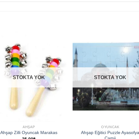
Add to
Add 
wishlist
wishl
STOKTA YOK
STOKTA YOK
AHŞAP
OYUNCAK
Ahşap Eğitici Puzzle Ayasofy
Ahşap Zilli Oyuncak Marakas
Camii
25,00
₺