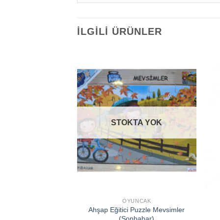
İLGILI ÜRÜNLER
Add to
Add to
wishlist
wishlist
KTA YOK
STOKTA YOK
YUNCAK
OYUNCAK
i Puzzle Mevsimler
Ahşap Eğitici Puzzle Mevsimler
(Kış)
(Sonbahar)