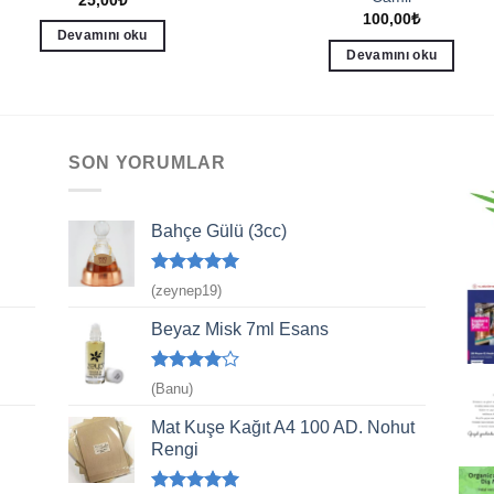
100,00
₺
Devamını oku
Devamını oku
SON YORUMLAR
Bahçe Gülü (3cc)
5 üzerinden
(zeynep19)
5
oy aldı
Beyaz Misk 7ml Esans
5
(Banu)
üzerinden
4
oy aldı
Mat Kuşe Kağıt A4 100 AD. Nohut
Rengi