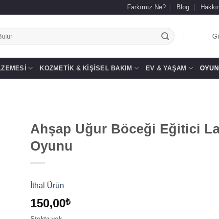
Farkımız Ne?
Blog
Hakkı
.
Gi
LZEMESI
KOZMETIK & KIŞISEL BAKIM
EV & YAŞAM
OYUN
Ahşap Uğur Böceği Eğitici La
Oyunu
 to
list
İthal Ürün
150,00
₺
Stokta yok