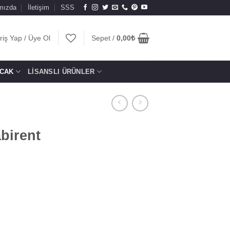
mızda
İletişim
SSS
riş Yap / Üye Ol
Sepet /
0,00
₺
CAK
LISANSLI ÜRÜNLER
birent