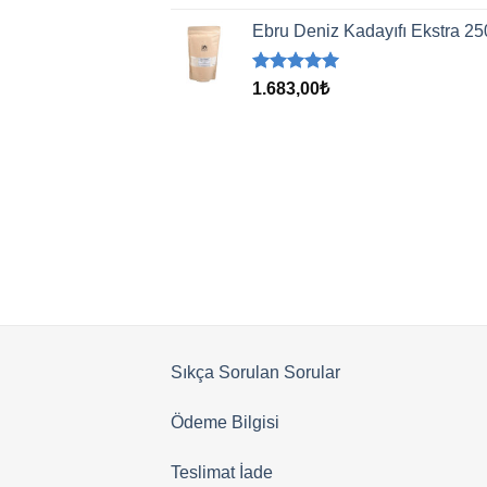
5.00
oy
aldı
Ebru Deniz Kadayıfı Ekstra 25
5 üzerinden
1.683,00
₺
5.00
oy
aldı
Sıkça Sorulan Sorular
Ödeme Bilgisi
Teslimat İade