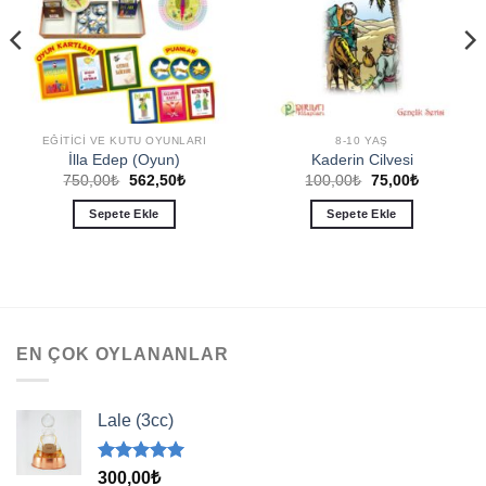
EĞITICI VE KUTU OYUNLARI
8-10 YAŞ
İlla Edep (Oyun)
Kaderin Cilvesi
Orijinal
Şu
Orijinal
Şu
750,00
₺
562,50
₺
100,00
₺
75,00
₺
fiyat:
andaki
fiyat:
andaki
750,00₺.
fiyat:
100,00₺.
fiyat:
Sepete Ekle
Sepete Ekle
562,50₺.
75,00₺.
EN ÇOK OYLANANLAR
Lale (3cc)
5 üzerinden
300,00
₺