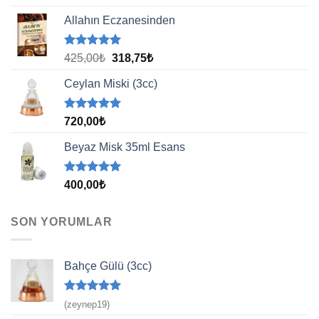
5.00
oy
aldı
Allahın Eczanesinden
5 üzerinden
Orijinal
Şu
425,00
₺
318,75
₺
5.00
oy
fiyat:
andaki
aldı
Ceylan Miski (3cc)
425,00₺.
fiyat:
318,75₺.
5 üzerinden
720,00
₺
5.00
oy
aldı
Beyaz Misk 35ml Esans
5 üzerinden
400,00
₺
5.00
oy
aldı
SON YORUMLAR
Bahçe Gülü (3cc)
5 üzerinden
(zeynep19)
5
oy aldı