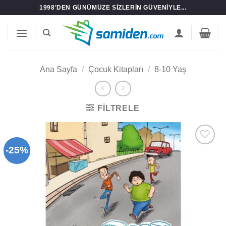
İçeriğe
1998'DEN GÜNÜMÜZE SIZLERIN GÜVENIYLE...
atla
Ana Sayfa
/
Çocuk Kitapları
/
8-10 Yaş
FILTRELE
-25%
Add to
wishlist