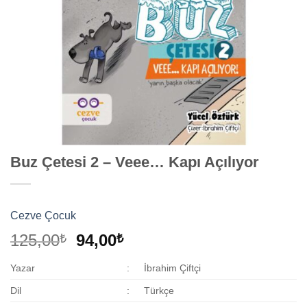
Buz Çetesi 2 – Veee… Kapı Açılıyor
Cezve Çocuk
Orijinal
Şu
125,00
94,00
₺
₺
fiyat:
andaki
Yazar
:
İbrahim Çiftçi
125,00₺.
fiyat:
94,00₺.
Dil
:
Türkçe