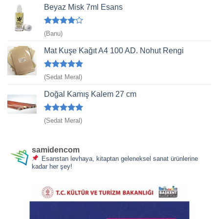
Beyaz Misk 7ml Esans
5
(Banu)
üzerinden
4
oy aldı
Mat Kuşe Kağıt A4 100 AD. Nohut Rengi
5 üzerinden
(Sedat Meral)
5
oy aldı
Doğal Kamış Kalem 27 cm
5 üzerinden
(Sedat Meral)
5
oy aldı
samidencom
Esanstan levhaya, kitaptan geleneksel sanat ürünlerine
kadar her şey!