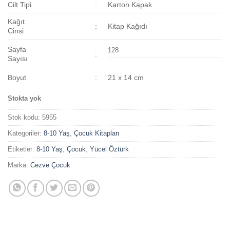
Cilt Tipi
:
Karton Kapak
Kağıt
:
Kitap Kağıdı
Cinsi
Sayfa
128
:
Sayısı
Boyut
:
21 x 14 cm
Stokta yok
Stok kodu:
5955
Kategoriler:
8-10 Yaş
,
Çocuk Kitapları
Etiketler:
8-10 Yaş
,
Çocuk
,
Yücel Öztürk
Marka:
Cezve Çocuk