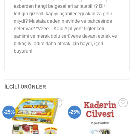
ezberden hangi belgeselleri anlatabilir? Bir
terliğin gizemli kapıyı açabileceği aklınıza gelir
miydi? Mustafa dedenin evinde ve bahçesinde
neler var? “Veee…Kapı Açılıyor!” Eğlenceli,
samimi ve merak dolu serüvene devam etmek ve
birkaç iyi adım daha atmak için haydi, içeri
buyurun!
İLGILI ÜRÜNLER
-25%
-25%
Add to
Add to
wishlist
wishlist