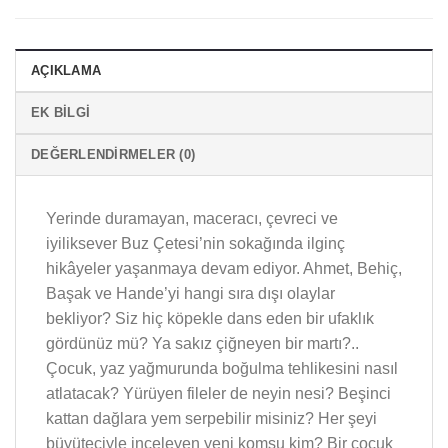
AÇIKLAMA
EK BILGI
DEĞERLENDIRMELER (0)
Yerinde duramayan, maceracı, çevreci ve
iyiliksever Buz Çetesi’nin sokağında ilginç
hikâyeler yaşanmaya devam ediyor. Ahmet, Behiç,
Başak ve Hande’yi hangi sıra dışı olaylar
bekliyor? Siz hiç köpekle dans eden bir ufaklık
gördünüz mü? Ya sakız çiğneyen bir martı?..
Çocuk, yaz yağmurunda boğulma tehlikesini nasıl
atlatacak? Yürüyen fileler de neyin nesi? Beşinci
kattan dağlara yem serpebilir misiniz? Her şeyi
büyüteciyle inceleyen yeni komşu kim? Bir çocuk