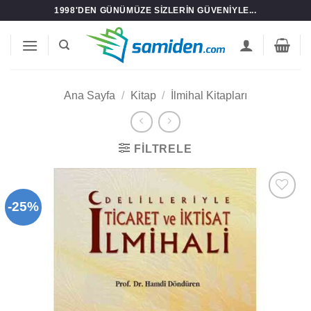
İçeriğe
1998'DEN GÜNÜMÜZE SIZLERIN GÜVENIYLE...
atla
Ana Sayfa
/
Kitap
/
İlmihal Kitapları
FILTRELE
-25%
Add to
wishlist