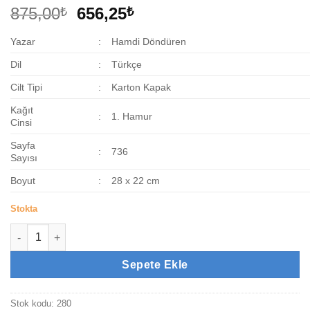
Orijinal
Şu
875,00
656,25
₺
₺
fiyat:
andaki
Yazar
:
Hamdi Döndüren
875,00₺.
fiyat:
656,25₺.
Dil
:
Türkçe
Cilt Tipi
:
Karton Kapak
Kağıt
:
1. Hamur
Cinsi
Sayfa
:
736
Sayısı
Boyut
:
28 x 22 cm
Stokta
Delilleriyle Ticaret Ve İktisat İlmihali adet
Sepete Ekle
Stok kodu:
280