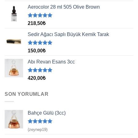
aldı
Aerocolor 28 ml 505 Olive Brown
5 üzerinden
218,50
₺
5.00
oy
aldı
Sedir Ağacı Saplı Büyük Kemik Tarak
5 üzerinden
150,00
₺
5.00
oy
aldı
Abı Revan Esans 3cc
5 üzerinden
420,00
₺
5.00
oy
aldı
SON YORUMLAR
Bahçe Gülü (3cc)
5 üzerinden
(zeynep19)
5
oy aldı