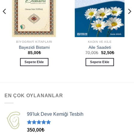
BIYOGRAFI KITAPLARI
KADIN VE AILE
Bayezidi Bistami
Aile Saadeti
Orijinal
Şu
85,00
₺
70,00
₺
52,50
₺
fiyat:
andaki
70,00₺.
fiyat:
Sepete Ekle
Sepete Ekle
.
52,50₺.
EN ÇOK OYLANANLAR
99'luk Deve Kemiği Tesbih
5 üzerinden
350,00
₺
5.00
oy