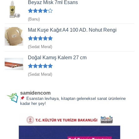
Beyaz Misk 7ml Esans
5
(Banu)
üzerinden
4
oy aldı
Mat Kuşe Kağıt A4 100 AD. Nohut Rengi
5 üzerinden
(Sedat Meral)
5
oy aldı
Doğal Kamış Kalem 27 cm
5 üzerinden
(Sedat Meral)
5
oy aldı
samidencom
Esanstan levhaya, kitaptan geleneksel sanat ürünlerine
kadar her şey!