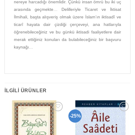
nereye harcadığı önemlidir. Çünkü insan ömrü bu iki uç
arasında geçmekte… Delilleriyle Ticaret ve İktisat
İlmihali, başta alışveriş olmak üzere İslam’ın iktisadî ve
ticarî hayata dair çizdiği çerçeveyi, ana hatlarıyla
öğrenebileceğiniz ve bu günkü iktisadi faaliyetlere dair
merak ettiğiniz konuları da bulabileceğiniz bir başvuru
kaynağı…
İLGILI ÜRÜNLER
-25%
Add to
Add to
wishlist
wishlist