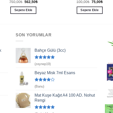
Orijinal
Şu
Orijinal
Şu
750,00
₺
562,50
₺
100,00
₺
75,00
₺
fiyat:
andaki
fiyat:
andak
750,00₺.
fiyat:
100,00₺.
fiyat:
Sepete Ekle
Sepete Ekle
562,50₺.
75,00₺
SON YORUMLAR
k
Bahçe Gülü (3cc)
5 üzerinden
(zeynep19)
5
oy aldı
Beyaz Misk 7ml Esans
5
(Banu)
üzerinden
4
oy aldı
Mat Kuşe Kağıt A4 100 AD. Nohut
Rengi