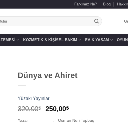
Farkımız Ne?
Blog
Hakkı
.
Gi
LZEMESI
KOZMETIK & KIŞISEL BAKIM
EV & YAŞAM
OYUN
Dünya ve Ahiret
 to
list
Yüzakı Yayınları
Orijinal
Şu
320,00
250,00
₺
₺
fiyat:
andaki
Yazar
:
Osman Nuri Topbaş
320,00₺.
fiyat: