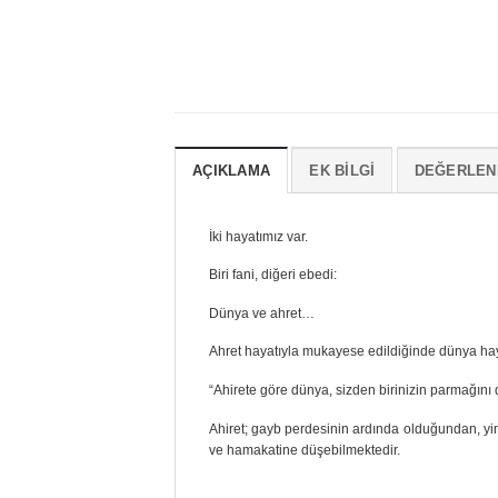
AÇIKLAMA
EK BILGI
DEĞERLEND
İki hayatımız var.
Biri fani, diğeri ebedi:
Dünya ve ahret…
Ahret hayatıyla mukayese edildiğinde dünya haya
“Ahirete göre dünya, sizden birinizin parmağını
Ahiret; gayb perdesinin ardında olduğundan, yin
ve hamakatine düşebilmektedir.