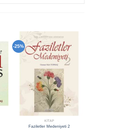
-25%
to
Add to
ist
wishlist
KITAP
Faziletler Medeniyeti 2