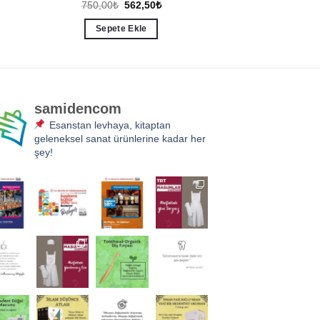
Orijinal
Şu
750,00
₺
562,50
₺
i
fiyat:
andaki
750,00₺.
fiyat:
Sepete Ekle
.
562,50₺.
samidencom
Esanstan levhaya, kitaptan
geleneksel sanat ürünlerine kadar her
şey!