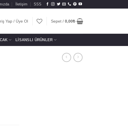
mızda
İletişim
SSS
riş Yap / Üye Ol
Sepet /
0,00
₺
CAK
LISANSLI ÜRÜNLER