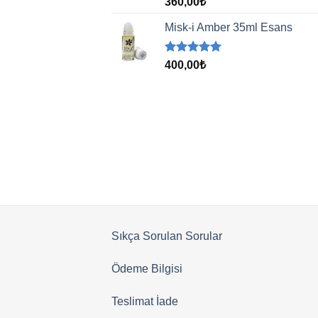
5 üzerinden
360,00
₺
5.00
oy
aldı
Misk-i Amber 35ml Esans
5 üzerinden
400,00
₺
5.00
oy
aldı
Sıkça Sorulan Sorular
Ödeme Bilgisi
Teslimat İade