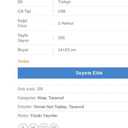
250,00₺.
Dil
:
Türkçe
Cilt Tipi
:
Ciltli
Kağıt
:
1.Hamur
Cinsi
Sayfa
:
335
Sayısı
Boyut
:
14×23 cm
Stokta
Sepete Ekle
Stok kodu:
308
Kategoriler:
Kitap
,
Tasavvuf
Etiketler:
Osman Nuri Topbaş
,
Tasavvuf
Marka:
Yüzakı Yayınları