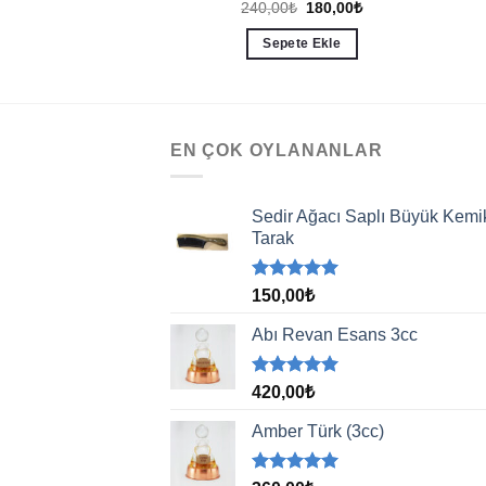
Orijinal
Şu
85,00
₺
240,00
₺
180,00
₺
fiyat:
andaki
240,00₺.
fiyat:
ete Ekle
Sepete Ekle
180,00₺.
EN ÇOK OYLANANLAR
Sedir Ağacı Saplı Büyük Kemi
Tarak
5 üzerinden
150,00
₺
5.00
oy
aldı
Abı Revan Esans 3cc
5 üzerinden
420,00
₺
5.00
oy
aldı
Amber Türk (3cc)