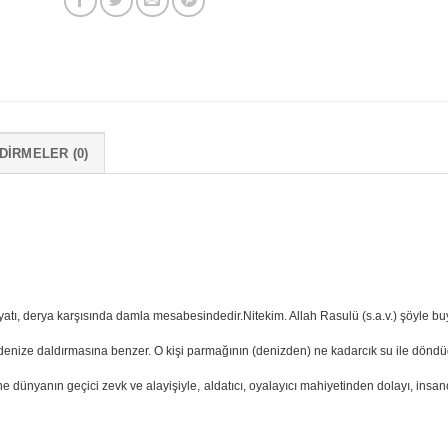
IRMELER (0)
tı, derya karşısında damla mesabesindedir.Nitekim. Allah Rasulü (s.a.v.) şöyle bu
 denize daldırmasına benzer. O kişi parmağının (denizden) ne kadarcık su ile dönd
e dünyanın geçici zevk ve alayişiyle, aldatıcı, oyalayıcı mahiyetinden dolayı, insa