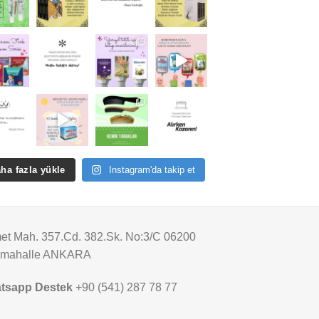
ha fazla yükle
Instagram'da takip et
t Mah. 357.Cd. 382.Sk. No:3/C 06200
imahalle ANKARA
tsapp Destek
+90 (541) 287 78 77