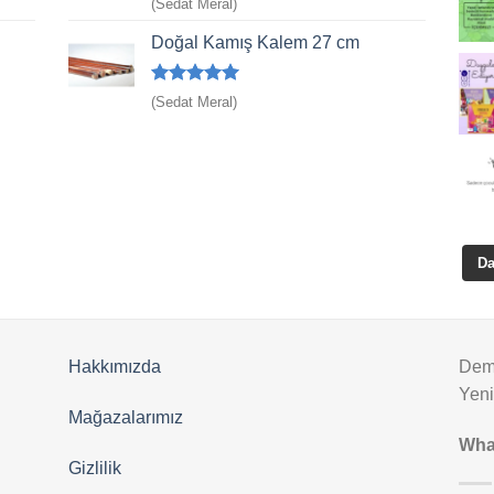
5 üzerinden
(Sedat Meral)
5
oy aldı
Doğal Kamış Kalem 27 cm
5 üzerinden
(Sedat Meral)
5
oy aldı
Da
Hakkımızda
Deme
Yen
Mağazalarımız
Wha
Gizlilik