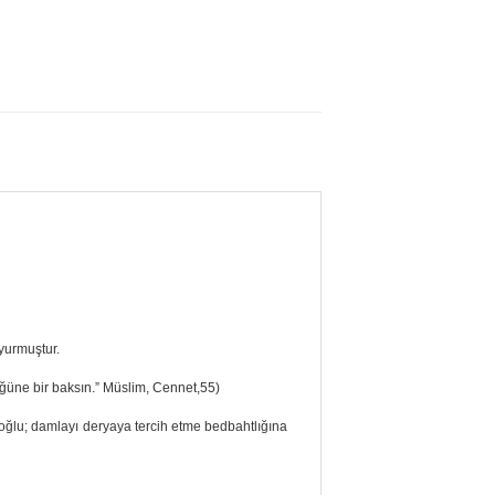
yurmuştur.
üğüne bir baksın.” Müslim, Cennet,55)
noğlu; damlayı deryaya tercih etme bedbahtlığına