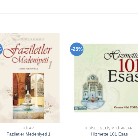
%
-25%
Add to
Add 
wishlist
wishl
KITAP
KIŞISEL GELIŞIM KITAPLARI
Faziletler Medeniyeti 1
Hizmette 101 Esas