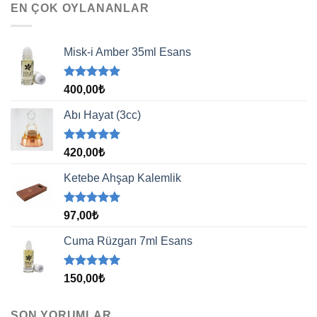
EN ÇOK OYLANANLAR
Misk-i Amber 35ml Esans
5 üzerinden
400,00
₺
5.00
oy
aldı
Abı Hayat (3cc)
5 üzerinden
420,00
₺
5.00
oy
aldı
Ketebe Ahşap Kalemlik
5 üzerinden
97,00
₺
5.00
oy
aldı
Cuma Rüzgarı 7ml Esans
5 üzerinden
150,00
₺
5.00
oy
aldı
SON YORUMLAR