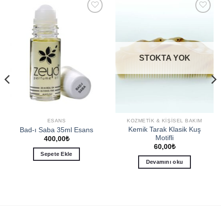
Add to
Add to
wishlist
wishlist
STOKTA YOK
ESANS
KOZMETIK & KIŞISEL BAKIM
Kemik Tarak Klasik Kuş
Bad-ı Saba 35ml Esans
Motifli
400,00
₺
60,00
₺
Sepete Ekle
Devamını oku