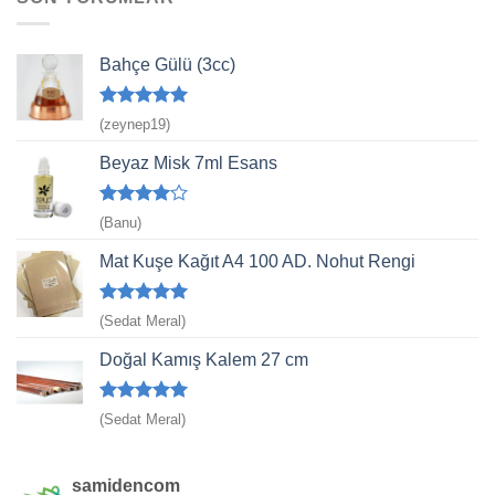
Bahçe Gülü (3cc)
5 üzerinden
(zeynep19)
5
oy aldı
Beyaz Misk 7ml Esans
5
(Banu)
üzerinden
4
oy aldı
Mat Kuşe Kağıt A4 100 AD. Nohut Rengi
5 üzerinden
(Sedat Meral)
5
oy aldı
Doğal Kamış Kalem 27 cm
5 üzerinden
(Sedat Meral)
5
oy aldı
samidencom