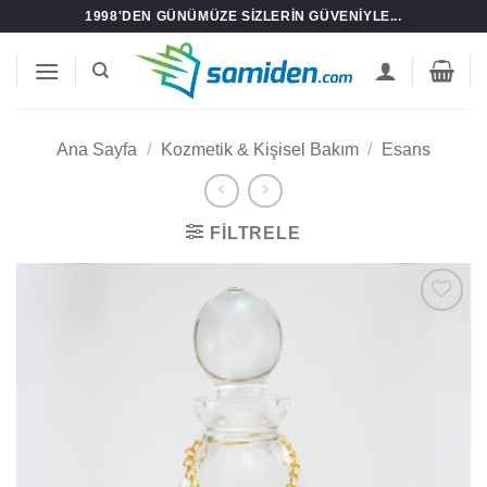
İçeriğe
1998'DEN GÜNÜMÜZE SIZLERIN GÜVENIYLE...
atla
Ana Sayfa
/
Kozmetik & Kişisel Bakım
/
Esans
FILTRELE
Add to
wishlist