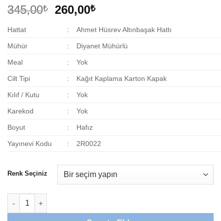
Orijinal
Şu
345,00
260,00
₺
₺
fiyat:
andaki
Hattat
:
Ahmet Hüsrev Altınbaşak Hattı
345,00₺.
fiyat:
260,00₺.
Mühür
:
Diyanet Mühürlü
Meal
:
Yok
Cilt Tipi
:
Kağıt Kaplama Karton Kapak
Kılıf / Kutu
:
Yok
Karekod
:
Yok
Boyut
:
Hafız
Yayınevi Kodu
:
2R0022
Renk Seçiniz
Hafız Boy Kuranı Kerim adet