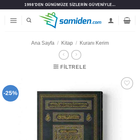
İçeriğe
1998'DEN GÜNÜMÜZE SIZLERIN GÜVENIYLE...
atla
Ana Sayfa
/
Kitap
/
Kuranı Kerim
FILTRELE
-25%
Add to
wishlist