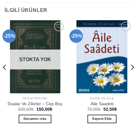
İLGILI ÜRÜNLER
-25%
-25%
Add to
Add to
wishlist
wishlist
STOKTA YOK
DUA KITAPLARI
KADIN VE AILE
Dualar Ve Zikirler – Cep Boy
Aile Saadeti
Orijinal
Şu
Orijinal
Şu
200,00
₺
150,00
₺
70,00
₺
52,50
₺
fiyat:
andaki
fiyat:
andaki
200,00₺.
fiyat:
70,00₺.
fiyat:
Devamını oku
Sepete Ekle
.
150,00₺.
52,50₺.