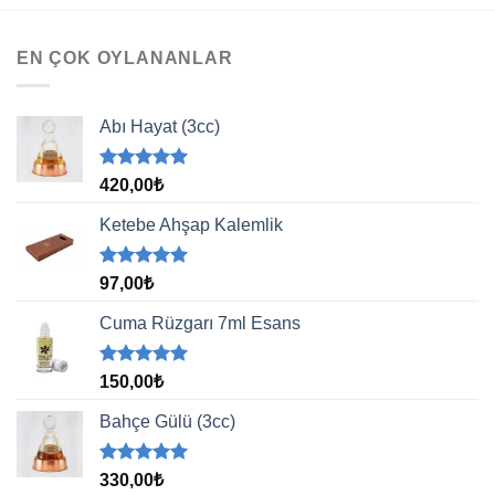
EN ÇOK OYLANANLAR
Abı Hayat (3cc)
5 üzerinden
420,00
₺
5.00
oy
aldı
Ketebe Ahşap Kalemlik
5 üzerinden
97,00
₺
5.00
oy
aldı
Cuma Rüzgarı 7ml Esans
5 üzerinden
150,00
₺
5.00
oy
aldı
Bahçe Gülü (3cc)
5 üzerinden
330,00
₺