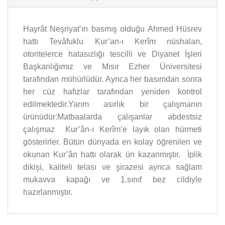
Hayrât Neşriyat’ın basmış olduğu Ahmed Hüsrev
hattı Tevâfuklu Kur’an-ı Kerîm nüshaları,
otoritelerce hatasızlığı tescilli ve Diyanet İşleri
Başkanlığımız ve Mısır Ezher Üniversitesi
tarafından mühürlüdür. Ayrıca her basımdan sonra
her cüz hafızlar tarafından yeniden kontrol
edilmektedir.Yarım asırlık bir çalışmanın
ürünüdür:Matbaalarda çalışanlar abdestsiz
çalışmaz Kur’ân-ı Kerîm’e layık olan hürmeti
gösterirler. Bütün dünyada en kolay öğrenilen ve
okunan Kur’ân hattı olarak ün kazanmıştır. İplik
dikişi, kaliteli telası ve şirazesi ayrıca sağlam
mukavva kapağı ve 1.sınıf bez cildiyle
hazırlanmıştır.