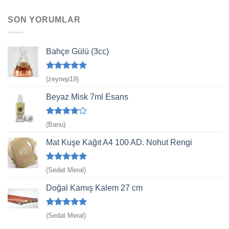
5.00
oy
aldı
SON YORUMLAR
Bahçe Gülü (3cc)
5 üzerinden
(zeynep19)
5
oy aldı
Beyaz Misk 7ml Esans
5
(Banu)
üzerinden
4
oy aldı
Mat Kuşe Kağıt A4 100 AD. Nohut Rengi
5 üzerinden
(Sedat Meral)
5
oy aldı
Doğal Kamış Kalem 27 cm
5 üzerinden
(Sedat Meral)
5
oy aldı